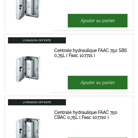
764,60 €
Ajouter au panier
917,52 €
LIVRAISON OFFERTE
Centrale hydraulique FAAC 750 SBS
0,75L ( Faac 107721 )
689,67 €
Ajouter au panier
827,60 €
LIVRAISON OFFERTE
Centrale hydraulique FAAC 750
CBAC 0,75L ( Faac 107720 )