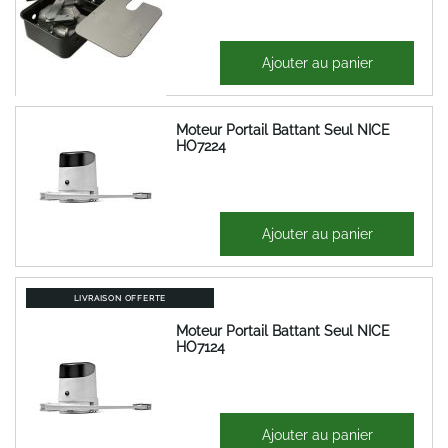
608,47 €
Ajouter au panier
730,16 €
Moteur Portail Battant Seul NICE
HO7224
298,24 €
Ajouter au panier
357,89 €
LIVRAISON OFFERTE
Moteur Portail Battant Seul NICE
HO7124
389,79 €
Ajouter au panier
467,75 €