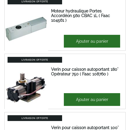
LIVRAISON OFFERTE
Moteur hydraulique Portes
Accordéon 560 CBAC 1L ( Faac
104561 )
1 647,47 €
Ajouter au panier
1 976,97 €
LIVRAISON OFFERTE
Verin pour caisson autoportant 180°
Opérateur 750 ( Faac 108760 )
790,37 €
Ajouter au panier
948,44 €
LIVRAISON OFFERTE
Verin pour caisson autoportant 100°