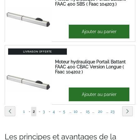
FAAC 400 SBS ( Faac 104203 )
1 400,41 €
Ajouter au panier
1 680,49 €
LIVRAISON OFFERTE
Moteur hydraulique Portail Battant
FAAC 400 CBAC Version Longue (
Faac 104202 )
1 518,67 €
Ajouter au panier
1 822,40 €
Page
Page
Précédent
Page
Suiva
Page
Vous
Page
Page
Page
Page
1
-
2
-
3
-
4
-
5
...
10
...
15
...
20
...
23
lisez
actuellement
Les principes et avantages de la
la