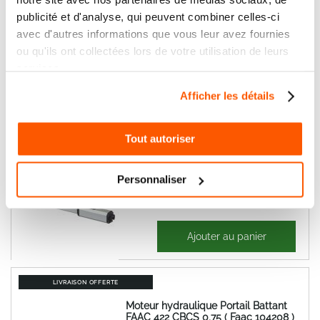
publicité et d'analyse, qui peuvent combiner celles-ci
Moteur hydraulique Portail Battant
FAAC 422 SBS 0,75L ( Faac 104210 )
avec d'autres informations que vous leur avez fournies
ou qu'ils ont collectées lors de votre utilisation de leurs
services.
941,41 €
Ajouter au panier
Afficher les détails
1 129,69 €
Tout autoriser
LIVRAISON OFFERTE
Moteur hydraulique Portail Battant
FAAC 422 CBACS 0,75L ( Faac 104209
Personnaliser
)
868,81 €
Ajouter au panier
1 042,57 €
LIVRAISON OFFERTE
Moteur hydraulique Portail Battant
FAAC 422 CBCS 0,75 ( Faac 104208 )