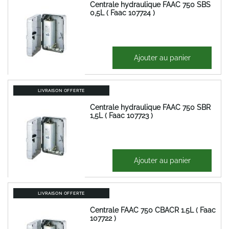
Centrale hydraulique FAAC 750 SBS
0,5L ( Faac 107724 )
713,09 €
Ajouter au panier
855,71 €
LIVRAISON OFFERTE
Centrale hydraulique FAAC 750 SBR
1,5L ( Faac 107723 )
673,27 €
Ajouter au panier
807,92 €
LIVRAISON OFFERTE
Centrale FAAC 750 CBACR 1.5L ( Faac
107722 )