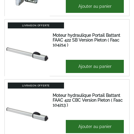
727,14 €
Ajouter au panier
872,57 €
LIVRAISON OFFERTE
Moteur hydraulique Portail Battant
FAAC 422 SB Version Pieton ( Faac
104214 )
1 160,37 €
Ajouter au panier
1 392,45 €
LIVRAISON OFFERTE
Moteur hydraulique Portail Battant
FAAC 422 CBC Version Pieton ( Faac
104213 )
1 200,17 €
Ajouter au panier
1 440,21 €