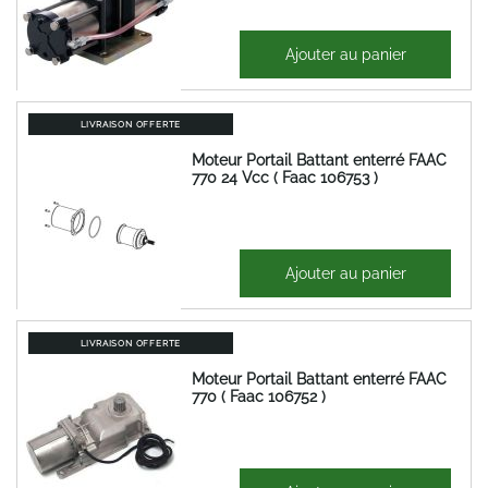
811,44 €
Ajouter au panier
973,73 €
LIVRAISON OFFERTE
Moteur Portail Battant enterré FAAC
770 24 Vcc ( Faac 106753 )
427,97 €
Ajouter au panier
513,57 €
LIVRAISON OFFERTE
Moteur Portail Battant enterré FAAC
770 ( Faac 106752 )
729,47 €