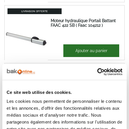
LIVRAISON OFFERTE
Moteur hydraulique Portail Battant
FAAC 422 SB ( Faac 104212 )
841,88 €
Ajouter au panier
1 010,26 €
LIVRAISON OFFERTE
Moteur hydraulique Portail Battant
FAAC 422 CBC ( Faac 104211 )
Ce site web utilise des cookies.
Les cookies nous permettent de personnaliser le contenu
858,27 €
et les annonces, d'offrir des fonctionnalités relatives aux
Ajouter au panier
1 029,93 €
médias sociaux et d'analyser notre trafic. Nous
partageons également des informations sur l'utilisation de
LIVRAISON OFFERTE
notre site avec nos partenaires de médias sociaux, de