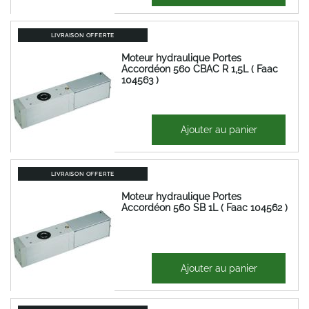
LIVRAISON OFFERTE
Moteur hydraulique Portes
Accordéon 560 CBAC R 1,5L ( Faac
104563 )
1 830,13 €
Ajouter au panier
2 196,16 €
LIVRAISON OFFERTE
Moteur hydraulique Portes
Accordéon 560 SB 1L ( Faac 104562 )
1 584,24 €
Ajouter au panier
1 901,09 €