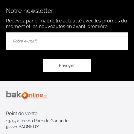
Notre newsletter
Recevez par e-mail notre actualité avec les promos du
moment et les nouveautés en avant-première
Inscription
à
notre
lettre
d’information
:
Envoyer
Point de vente
13-15 allée du Parc de Garlande
92220 BAGNEUX