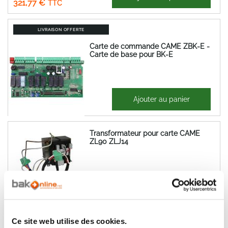
321,77 €
LIVRAISON OFFERTE
Carte de commande CAME ZBK-E -
Carte de base pour BK-E
358,97 €
Ajouter au panier
430,77 €
Transformateur pour carte CAME
ZL90 ZLJ14
118,52 €
Ajouter au panier
142,23 €
CAME 119RIR294 - CONDENSATEUR
Ce site web utilise des cookies.