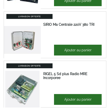
Ajouter au panier
654,41 €
LIVRAISON OFFERTE
SIRIO Ma Centrale 220V 380 TRI
638,67 €
Ajouter au panier
766,40 €
LIVRAISON OFFERTE
RIGEL 5 Sd plus Radio MRE
Incorporee
467,20 €
Ajouter au panier
560,64 €