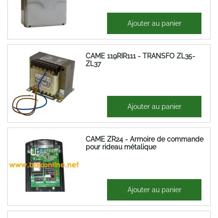
48,46 €
Ajouter au panier
58,15 €
CAME 119RIR111 - TRANSFO ZL35-
ZL37
160,27 €
Ajouter au panier
192,32 €
CAME ZR24 - Armoire de commande
pour rideau métalique
160,18 €
Ajouter au panier
192,22 €