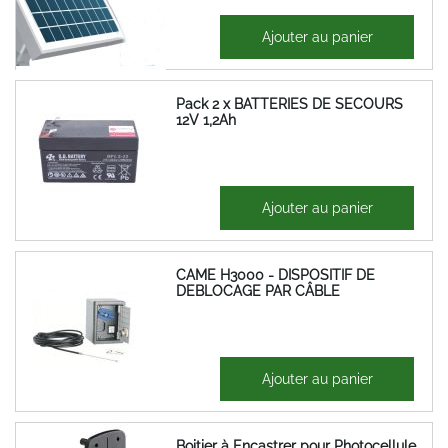
639,38 €
Ajouter au panier
767,26 €
Pack 2 x BATTERIES DE SECOURS
12V 1,2Ah
57,37 €
Ajouter au panier
68,85 €
CAME H3000 - DISPOSITIF DE
DEBLOCAGE PAR CÂBLE
160,58 €
Ajouter au panier
192,70 €
Boitier à Encastrer pour Photocellule