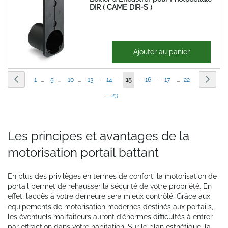
DIR ( CAME DIR-S )
4,43 €
Ajouter au panier
5,32 €
Page
Page
Précédent
Page
Suiva
Page
Page
Page
Vous
Page
Page
1
...
5
...
10
...
13
-
14
-
15
-
16
-
17
...
22
Page
lisez
...
23
actuellement
la
Les principes et avantages de la
page
motorisation portail battant
En plus des privilèges en termes de confort, la motorisation de
portail permet de rehausser la sécurité de votre propriété. En
effet, l’accès à votre demeure sera mieux contrôlé. Grâce aux
équipements de motorisation modernes destinés aux portails,
les éventuels malfaiteurs auront d’énormes difficultés à entrer
par effraction dans votre habitation. Sur le plan esthétique, la