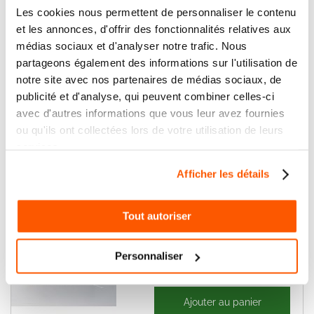
10MF AVEC VIS plus COSSES
Les cookies nous permettent de personnaliser le contenu
et les annonces, d'offrir des fonctionnalités relatives aux
médias sociaux et d'analyser notre trafic. Nous
11,80 €
partageons également des informations sur l'utilisation de
Ajouter au panier
14,16 €
notre site avec nos partenaires de médias sociaux, de
publicité et d'analyse, qui peuvent combiner celles-ci
CAME 119RIR291 - CONDO 8 MF 450
avec d'autres informations que vous leur avez fournies
V AVEC FIL
ou qu'ils ont collectées lors de votre utilisation de leurs
services.
Afficher les détails
13,34 €
Ajouter au panier
16,01 €
Tout autoriser
CAME 119RIR275 - CONDENSATEUR
16 MF 450 V plus COSSES
Personnaliser
17,17 €
Ajouter au panier
20,60 €