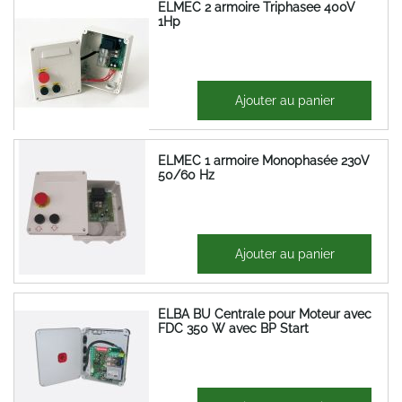
ELMEC 2 armoire Triphasee 400V
1Hp
409,62 €
Ajouter au panier
491,54 €
ELMEC 1 armoire Monophasée 230V
50/60 Hz
294,49 €
Ajouter au panier
353,39 €
ELBA BU Centrale pour Moteur avec
FDC 350 W avec BP Start
168,47 €