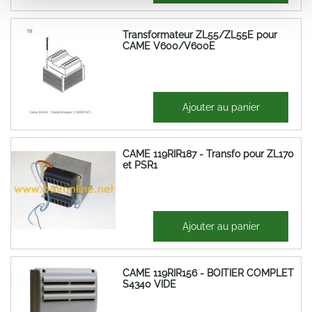
Transformateur ZL55/ZL55E pour
CAME V600/V600E
91,37 €
Ajouter au panier
109,65 €
CAME 119RIR187 - Transfo pour ZL170
et PSR1
90,53 €
Ajouter au panier
108,64 €
CAME 119RIR156 - BOITIER COMPLET
S4340 VIDE