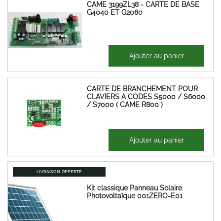
CAME 3199ZL38 - CARTE DE BASE
G4040 ET G2080
226,26 €
Ajouter au panier
271,51 €
CARTE DE BRANCHEMENT POUR
CLAVIERS A CODES S5000 / S6000
/ S7000 ( CAME R800 )
38,40 €
Ajouter au panier
46,08 €
LIVRAISON OFFERTE
Kit classique Panneau Solaire
Photovoltaïque 001ZERO-E01