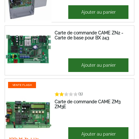
385,22 €
Ajouter au panier
462,27 €
Carte de commande CAME ZN2 -
Carte de base pour BX 243
235,02 €
Ajouter au panier
282,02 €
VENTE FLASH
(1)
Carte de commande CAME ZM3
ZM3E
296,10 €
Ajouter au panier
355,32 €