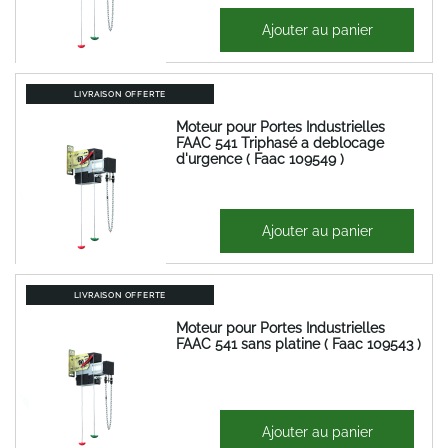
1 286,83 €
Ajouter au panier
1 544,20 €
LIVRAISON OFFERTE
Moteur pour Portes Industrielles
FAAC 541 Triphasé a deblocage
d'urgence ( Faac 109549 )
1 136,95 €
Ajouter au panier
1 364,34 €
LIVRAISON OFFERTE
Moteur pour Portes Industrielles
FAAC 541 sans platine ( Faac 109543 )
1 092,47 €
Ajouter au panier
1 310,96 €