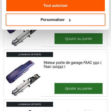
Tout autoriser
LIVRAISON OFFERTE
Moteur porte de garage FAAC 550
Esclave sans platine ( Faac 110553 )
Personnaliser
673,27 €
Ajouter au panier
807,92 €
LIVRAISON OFFERTE
Moteur porte de garage FAAC 550 (
Faac 110552 )
967,17 €
Ajouter au panier
1 160,60 €
LIVRAISON OFFERTE