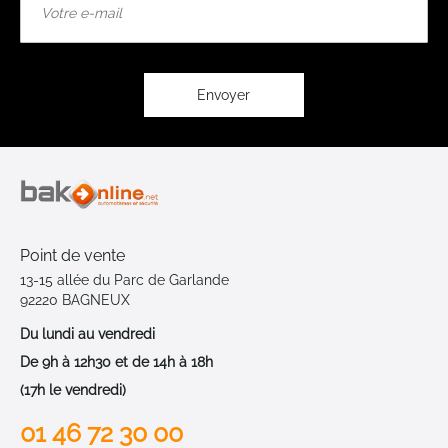
à
notre
lettre
d’information
:
Envoyer
Point de vente
13-15 allée du Parc de Garlande
92220 BAGNEUX
Du lundi au vendredi
De 9h à 12h30 et de 14h à 18h
(17h le vendredi)
01 46 72 30 00