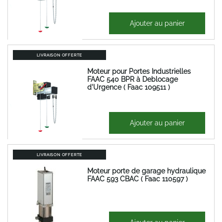
1 357,08 €
Ajouter au panier
1 628,50 €
LIVRAISON OFFERTE
Moteur pour Portes Industrielles
FAAC 540 BPR à Deblocage
d'Urgence ( Faac 109511 )
1 201,35 €
Ajouter au panier
1 441,62 €
LIVRAISON OFFERTE
Moteur porte de garage hydraulique
FAAC 593 CBAC ( Faac 110597 )
834,86 €