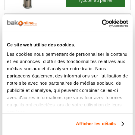
Ajouter au panier
1 001,83 €
LIVRAISON OFFERTE
Moteur porte de garage hydraulique
FAAC 580 SB 0,75 L NMN ( Faac
1045022 )
Ce site web utilise des cookies.
Les cookies nous permettent de personnaliser le contenu
1 467,14 €
Ajouter au panier
et les annonces, d'offrir des fonctionnalités relatives aux
1 760,57 €
médias sociaux et d'analyser notre trafic. Nous
partageons également des informations sur l'utilisation de
LIVRAISON OFFERTE
notre site avec nos partenaires de médias sociaux, de
publicité et d'analyse, qui peuvent combiner celles-ci
Moteur porte de garage hydraulique
FAAC 580 CBAC 0,75 L NMN ( Faac
avec d'autres informations que vous leur avez fournies
1045012 )
ou qu'ils ont collectées lors de votre utilisation de leurs
services.
1 508,12 €
Ajouter au panier
Afficher les détails
1 809,75 €