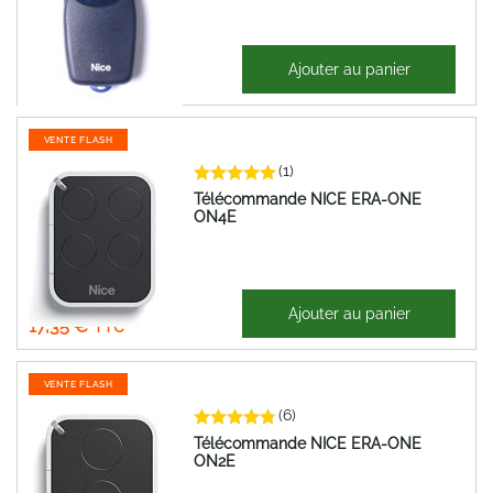
19,71 €
Ajouter au panier
23,65 €
VENTE FLASH
(1)
Télécommande NICE ERA-ONE
ON4E
14,46 €
Ajouter au panier
17,35 €
VENTE FLASH
(6)
Télécommande NICE ERA-ONE
ON2E