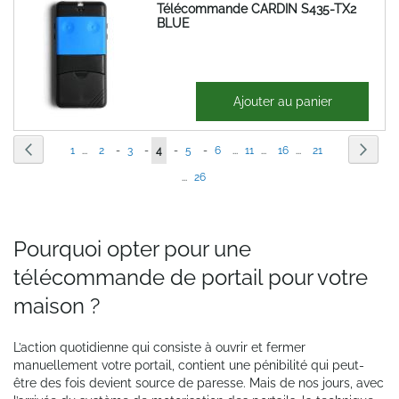
Télécommande CARDIN S435-TX2
BLUE
31,27 €
Ajouter au panier
37,52 €
Page
Page
Précédent
Page
Suiva
Page
Page
Page
Vous
Page
Page
1
...
2
-
3
-
4
-
5
-
6
...
11
...
16
...
21
lisez
Page
...
26
actuellement
la
Pourquoi opter pour une
page
télécommande de portail pour votre
maison ?
L’action quotidienne qui consiste à ouvrir et fermer
manuellement votre portail, contient une pénibilité qui peut-
être des fois devient source de paresse. Mais de nos jours, avec