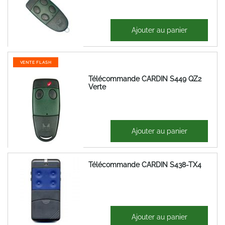
22,41 €
Ajouter au panier
26,89 €
VENTE FLASH
Télécommande CARDIN S449 QZ2
Verte
20,61 €
Ajouter au panier
24,73 €
Télécommande CARDIN S438-TX4
42,86 €
Ajouter au panier
51,43 €