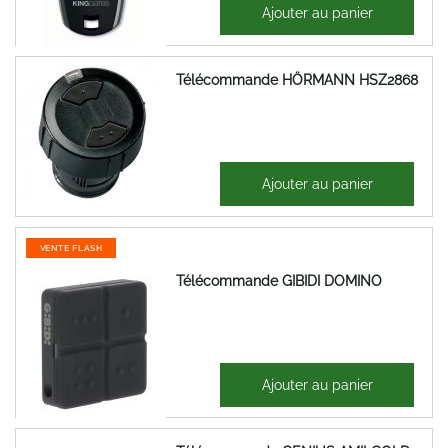
21,51 €
Ajouter au panier
25,81 €
Télécommande HÖRMANN HSZ2868
80,72 €
Ajouter au panier
96,86 €
VENTE FLASH
Télécommande GIBIDI DOMINO
25,11 €
Ajouter au panier
30,13 €