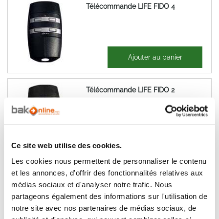
Télécommande LIFE FIDO 4
49,17 €
Ajouter au panier
59,00 €
Télécommande LIFE FIDO 2
38,65 €
Ajouter au panier
Ce site web utilise des cookies.
46,38 €
Les cookies nous permettent de personnaliser le contenu
et les annonces, d'offrir des fonctionnalités relatives aux
VENTE FLASH
médias sociaux et d'analyser notre trafic. Nous
Télécommande CARDIN S738-TX2
partageons également des informations sur l'utilisation de
notre site avec nos partenaires de médias sociaux, de