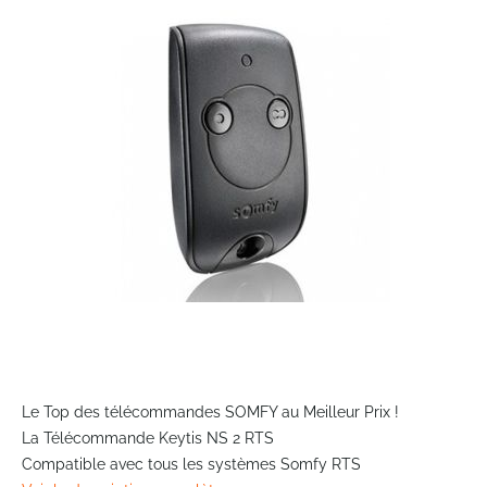
end
of
the
images
gallery
Skip
to
Le Top des télécommandes SOMFY au Meilleur Prix !
the
La Télécommande Keytis NS 2 RTS
beginning
Compatible avec tous les systèmes Somfy RTS
of