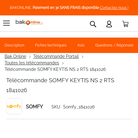
BAKONLINE,
Paiement en 3x SANS FRAIS disponible
Contactez nous !
Pani
Rechercher
Description
Fiches techniques
Avis
Questions / Réponses
Bak Online
Télécommande Portail
Toutes les télécommandes
Télécommande SOMFY KEYTIS NS 2 RTS 1841026
Télécommande SOMFY KEYTIS NS 2 RTS
1841026
SOMFY
SKU
Somfy_1841026
Skip
to
the