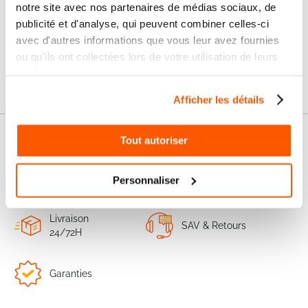
notre site avec nos partenaires de médias sociaux, de
Les questions / réponses
publicité et d'analyse, qui peuvent combiner celles-ci
Pas encore de questions
avec d'autres informations que vous leur avez fournies
Connectez vous pour poser votre question
ou qu'ils ont collectées lors de votre utilisation de leurs
services.
Afficher les détails
Tout autoriser
Nos services
Paiement
Paiement en
Personnaliser
100% sécurisé
3x sans frais
Livraison
SAV & Retours
24/72H
Garanties