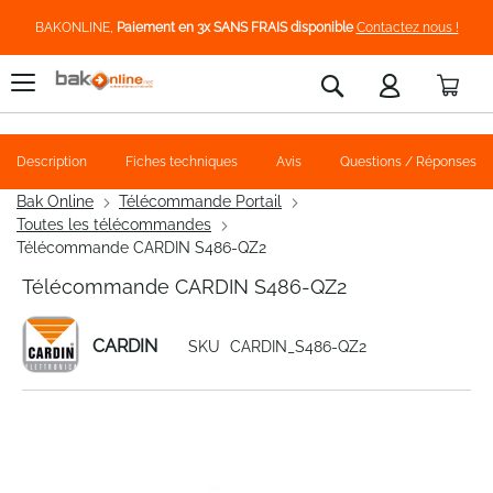
BAKONLINE,
Paiement en 3x SANS FRAIS disponible
Contactez nous !
Pani
Rechercher
Description
Fiches techniques
Avis
Questions / Réponses
Bak Online
Télécommande Portail
Toutes les télécommandes
Télécommande CARDIN S486-QZ2
Télécommande CARDIN S486-QZ2
CARDIN
SKU
CARDIN_S486-QZ2
Skip
to
the
end
of