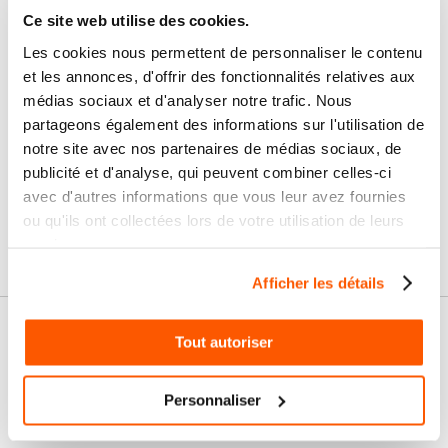
Ce site web utilise des cookies.
Nos services
Les cookies nous permettent de personnaliser le contenu
et les annonces, d'offrir des fonctionnalités relatives aux
Paiement
Paiement en
100% sécurisé
3x sans frais
médias sociaux et d'analyser notre trafic. Nous
partageons également des informations sur l'utilisation de
Livraison
notre site avec nos partenaires de médias sociaux, de
SAV & Retours
24/72H
publicité et d'analyse, qui peuvent combiner celles-ci
avec d'autres informations que vous leur avez fournies
ou qu'ils ont collectées lors de votre utilisation de leurs
Garanties
services.
Afficher les détails
Nos conseils
Tout autoriser
FAQ
Personnaliser