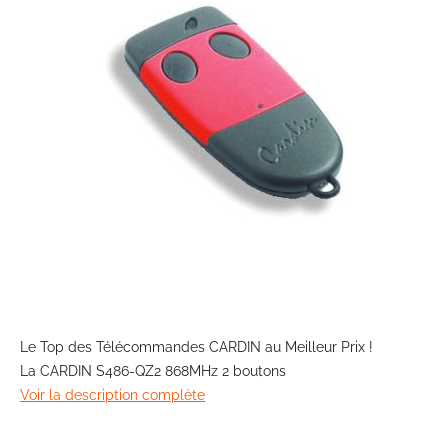
the
images
gallery
Skip
to
Le Top des Télécommandes CARDIN au Meilleur Prix !
the
La CARDIN S486-QZ2 868MHz 2 boutons
beginning
Voir la description complète
of
the
images