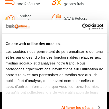
100% sécurisé
3x sans frais
Livraison
SAV & Retours
24/72H
Garanties
Ce site web utilise des cookies.
Les cookies nous permettent de personnaliser le contenu
et les annonces, d'offrir des fonctionnalités relatives aux
Nos conseils
médias sociaux et d'analyser notre trafic. Nous
partageons également des informations sur l'utilisation de
notre site avec nos partenaires de médias sociaux, de
FAQ
publicité et d'analyse, qui peuvent combiner celles-ci
avec d'autres informations que vous leur avez fournies
ou qu'ils ont collectées lors de votre utilisation de leurs
services.
Notre newsletter
Afficher les détails