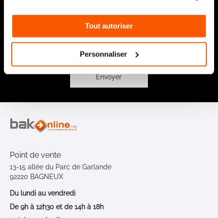
Recevez par e-mail notre actualité avec les promos du
moment et les nouveautés en avant-première
Tout autoriser
Inscription
à
notre
Personnaliser
lettre
d’information
:
Envoyer
Point de vente
13-15 allée du Parc de Garlande
92220 BAGNEUX
Du lundi au vendredi
De 9h à 12h30 et de 14h à 18h