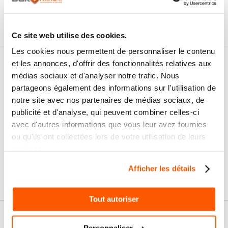
Connectez vous pour poser votre question
Ce site web utilise des cookies.
Les cookies nous permettent de personnaliser le contenu
et les annonces, d'offrir des fonctionnalités relatives aux
Nos services
médias sociaux et d'analyser notre trafic. Nous
partageons également des informations sur l'utilisation de
Paiement
Paiement en
100% sécurisé
3x sans frais
notre site avec nos partenaires de médias sociaux, de
publicité et d'analyse, qui peuvent combiner celles-ci
Livraison
avec d'autres informations que vous leur avez fournies
SAV & Retours
24/72H
ou qu'ils ont collectées lors de votre utilisation de leurs
services.
Garanties
Afficher les détails
Tout autoriser
Nos conseils