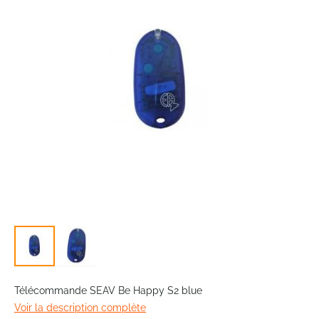
the
images
gallery
Skip
to
Télécommande SEAV Be Happy S2 blue
the
Voir la description complète
beginning