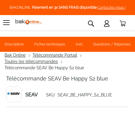
BAKONLINE,
Paiement en 3x SANS FRAIS disponible
Contactez nous !
Pani
Rechercher
Description
Fiches techniques
Avis
Questions / Réponses
Bak Online
Télécommande Portail
Toutes les télécommandes
Télécommande SEAV Be Happy S2 blue
Télécommande SEAV Be Happy S2 blue
SEAV
SKU
SEAV_BE_HAPPY_S2_BLUE
Skip
to
the
end
of