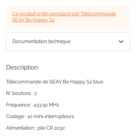
of
the
Ce produit a été remplacé par Télécommande
images
SEAV Be Happy S2
gallery
Documentation technique
Description
Télécommande de SEAV Be Happy S2 blue
N° boutons : 2
Fréquence : 433.92 MHz
Codage : 10 mini-interrupteurs
Alimentation : pile CR 2032