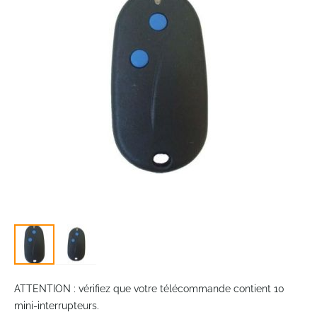
the
images
gallery
Skip
to
ATTENTION : vérifiez que votre télécommande contient 10
the
mini-interrupteurs.
beginning