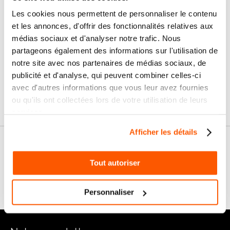
Paiement
Paiement en
Les cookies nous permettent de personnaliser le contenu
100% sécurisé
3x sans frais
et les annonces, d'offrir des fonctionnalités relatives aux
médias sociaux et d'analyser notre trafic. Nous
Livraison
partageons également des informations sur l'utilisation de
SAV & Retours
24/72H
notre site avec nos partenaires de médias sociaux, de
publicité et d'analyse, qui peuvent combiner celles-ci
avec d'autres informations que vous leur avez fournies
Garanties
ou qu'ils ont collectées lors de votre utilisation de leurs
services.
Afficher les détails
Nos conseils
Tout autoriser
FAQ
Personnaliser