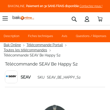
BAKONLINE,
Paiement en 3x SANS FRAIS disponible
Contactez nous !
Pani
Rechercher
Description
Fiches techniques
Avis
Questions / Réponses
Bak Online
Télécommande Portail
Toutes les télécommandes
Télécommande SEAV Be Happy S2
Télécommande SEAV Be Happy S2
SEAV
SKU
SEAV_BE_HAPPY_S2
Skip
to
the
end
of