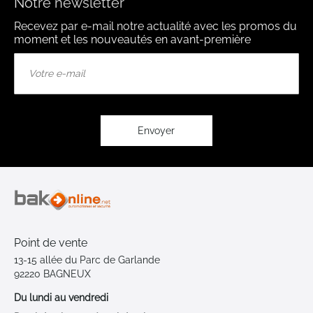
Notre newsletter
Recevez par e-mail notre actualité avec les promos du
moment et les nouveautés en avant-première
Inscription
à
notre
lettre
d’information
:
Envoyer
Point de vente
13-15 allée du Parc de Garlande
92220 BAGNEUX
Du lundi au vendredi