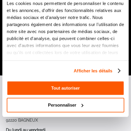
Les cookies nous permettent de personnaliser le contenu
Notre newsletter
et les annonces, d'offrir des fonctionnalités relatives aux
Recevez par e-mail notre actualité avec les promos du
médias sociaux et d'analyser notre trafic. Nous
moment et les nouveautés en avant-première
partageons également des informations sur l'utilisation de
Inscription
notre site avec nos partenaires de médias sociaux, de
à
publicité et d'analyse, qui peuvent combiner celles-ci
notre
avec d'autres informations que vous leur avez fournies
lettre
ou qu'ils ont collectées lors de votre utilisation de leurs
d’information
services.
:
Envoyer
Afficher les détails
Tout autoriser
Personnaliser
Point de vente
13-15 allée du Parc de Garlande
92220 BAGNEUX
Du lundi au vendredi