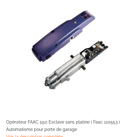
the
end
of
the
images
gallery
Skip
to
Opérateur FAAC 550 Esclave sans platine ( Faac 110553 )
the
Automatisme pour porte de garage
beginning
Voir la description complète