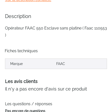
of
the
images
Description
gallery
Opérateur FAAC 550 Esclave sans platine ( Faac 110553
)
Fiches techniques
Marque
FAAC
Les avis clients
Il n'y a pas encore d'avis sur ce produit
Les questions / réponses
Pas encore de questions