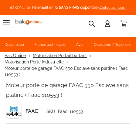
BAKONLINE,
Paiement en 3x SANS FRAIS disponible
Contactez nous !
Pani
Rechercher
Description
Fiches techniques
Avis
Questions / Réponses
Bak Online
Motorisation Portail battant
Motorisation Porte Industrielle
Moteur porte de garage FAAC 550 Esclave sans platine ( Faac
110553 )
Moteur porte de garage FAAC 550 Esclave sans
platine ( Faac 110553 )
FAAC
SKU
Faac_110553
Skip
to