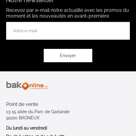
Recevez par e-mail notre actualité avec les promos du
moment et les nouveautés en avant-première
Inscription
à
notre
lettre
d’information
:
Envoyer
Point de vente
13-15 allée du Parc de Garlande
92220 BAGNEUX
Du lundi au vendredi