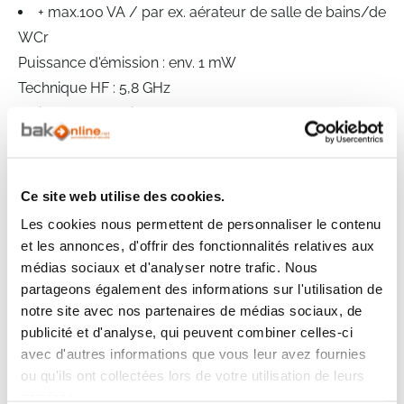
+ max.100 VA / par ex. aérateur de salle de bains/de
WCr
Puissance d'émission : env. 1 mW
Technique HF : 5,8 GHz
Indice de protection : IP 44
Classe de protection : II
Tension : 230 – 240 V, 50 Hz
Angle de détection : 360° avec ouverture angulaire de
Ce site web utilise des cookies.
160°
Les cookies nous permettent de personnaliser le contenu
le cas échéant à travers le verre, le bois et les cloisons
et les annonces, d'offrir des fonctionnalités relatives aux
légères
médias sociaux et d'analyser notre trafic. Nous
Portée : Ø 1 – 8 m, réglable en continu
partageons également des informations sur l'utilisation de
notre site avec nos partenaires de médias sociaux, de
Réglage de crépuscularité : 2 – 2000 lux
publicité et d'analyse, qui peuvent combiner celles-ci
Temporisation : 5 s – 15 min
avec d'autres informations que vous leur avez fournies
ou qu'ils ont collectées lors de votre utilisation de leurs
services.