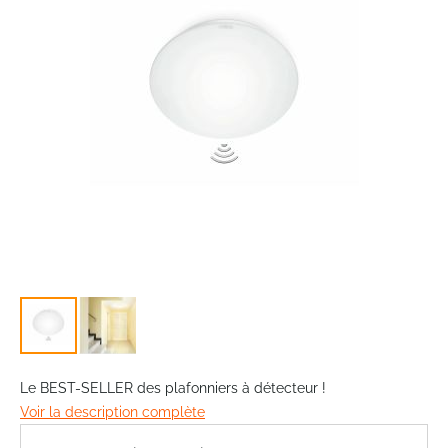
images
gallery
Skip
to
Le BEST-SELLER des plafonniers à détecteur !
the
Voir la description complète
beginning
of