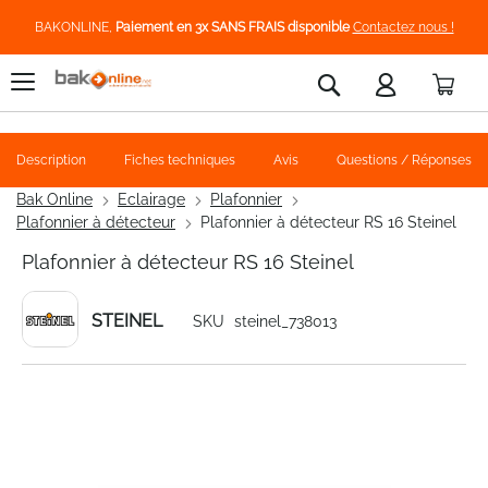
BAKONLINE,
Paiement en 3x SANS FRAIS disponible
Contactez nous !
Pani
Rechercher
Description
Fiches techniques
Avis
Questions / Réponses
Bak Online
Eclairage
Plafonnier
Plafonnier à détecteur
Plafonnier à détecteur RS 16 Steinel
Plafonnier à détecteur RS 16 Steinel
STEINEL
SKU
steinel_738013
Skip
to
the
end
of
the