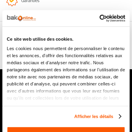
Garanties
Nos conseils
Ce site web utilise des cookies.
Les cookies nous permettent de personnaliser le contenu
FAQ
et les annonces, d'offrir des fonctionnalités relatives aux
médias sociaux et d'analyser notre trafic. Nous
partageons également des informations sur l'utilisation de
notre site avec nos partenaires de médias sociaux, de
Notre newsletter
publicité et d'analyse, qui peuvent combiner celles-ci
avec d'autres informations que vous leur avez fournies
Recevez par e-mail notre actualité avec les promos du
moment et les nouveautés en avant-première
ou qu'ils ont collectées lors de votre utilisation de leurs
services.
Inscription
à
Afficher les détails
notre
lettre
d’information