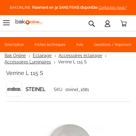
BAKONLINE,
Paiement en 3x SANS FRAIS disponible
Contactez nous !
Pani
Rechercher
Description
Fiches techniques
Avis
Questions / Réponses
Bak Online
Eclairage
Accessoires éclairage
Accessoires Luminaires
Verrine L 115 S
Verrine L 115 S
STEINEL
SKU
steinel_1681
Skip
to
the
end
of
the