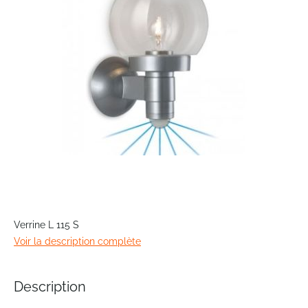
images
gallery
Skip
to
Verrine L 115 S
the
Voir la description complète
beginning
of
the
Description
images
gallery