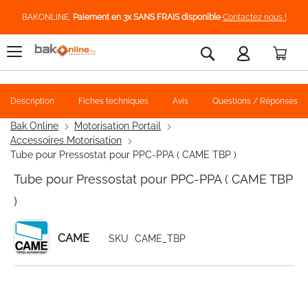
BAKONLINE,
Paiement en 3x SANS FRAIS disponible
Contactez nous !
Pani
Rechercher
Description
Fiches techniques
Avis
Questions / Réponses
Bak Online
Motorisation Portail
Accessoires Motorisation
Tube pour Pressostat pour PPC-PPA ( CAME TBP )
Tube pour Pressostat pour PPC-PPA ( CAME TBP
)
CAME
SKU
CAME_TBP
Skip
to
the