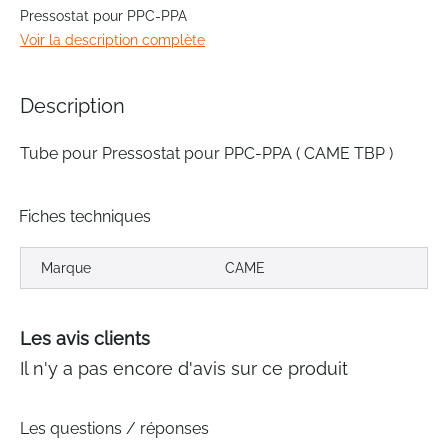
the
Pressostat pour PPC-PPA
beginning
Voir la description complète
of
the
images
Description
gallery
Tube pour Pressostat pour PPC-PPA ( CAME TBP )
Fiches techniques
Marque
CAME
Les avis clients
Il n'y a pas encore d'avis sur ce produit
Les questions / réponses