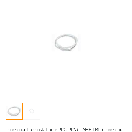
end
of
the
images
gallery
Skip
to
Tube pour Pressostat pour PPC-PPA ( CAME TBP ) Tube pour