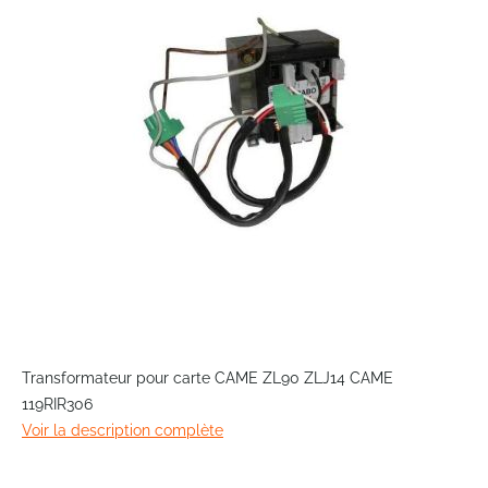
the
images
gallery
Skip
to
Transformateur pour carte CAME ZL90 ZLJ14 CAME
the
119RIR306
beginning
Voir la description complète
of
the
images