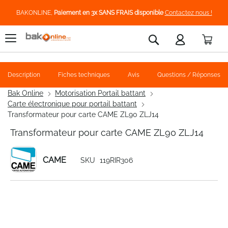
BAKONLINE,
Paiement en 3x SANS FRAIS disponible
Contactez nous !
Pani
Rechercher
Description
Fiches techniques
Avis
Questions / Réponses
Bak Online
Motorisation Portail battant
Carte électronique pour portail battant
Transformateur pour carte CAME ZL90 ZLJ14
Transformateur pour carte CAME ZL90 ZLJ14
CAME
SKU
119RIR306
Skip
to
the
end
of