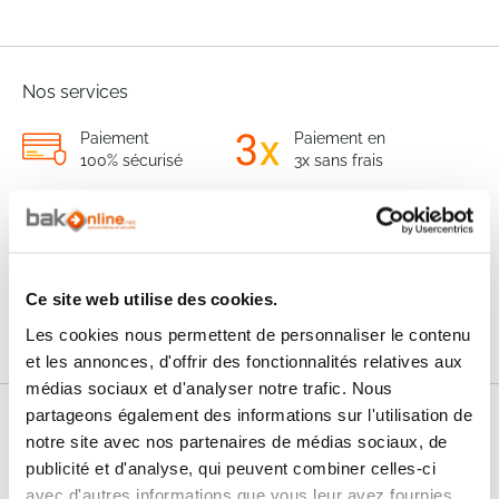
Nos services
Paiement
Paiement en
100% sécurisé
3x sans frais
Livraison
SAV & Retours
24/72H
Ce site web utilise des cookies.
Garanties
Les cookies nous permettent de personnaliser le contenu
et les annonces, d'offrir des fonctionnalités relatives aux
médias sociaux et d'analyser notre trafic. Nous
partageons également des informations sur l'utilisation de
Nos conseils
notre site avec nos partenaires de médias sociaux, de
publicité et d'analyse, qui peuvent combiner celles-ci
FAQ
avec d'autres informations que vous leur avez fournies