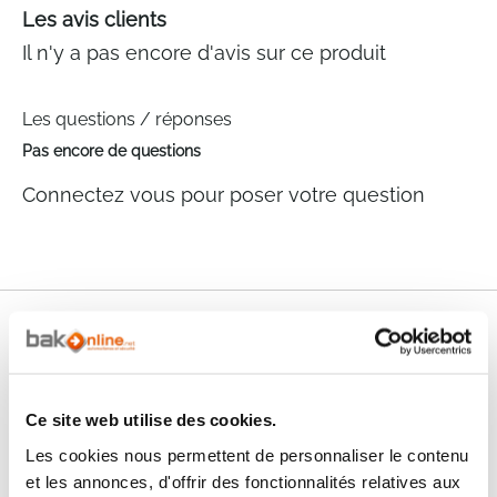
Les avis clients
Il n'y a pas encore d'avis sur ce produit
Les questions / réponses
Pas encore de questions
Connectez vous pour poser votre question
Nos services
Paiement
Paiement en
100% sécurisé
3x sans frais
Ce site web utilise des cookies.
Les cookies nous permettent de personnaliser le contenu
Livraison
SAV & Retours
et les annonces, d'offrir des fonctionnalités relatives aux
24/72H