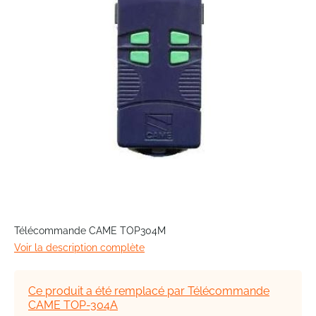
images
gallery
Skip
to
Télécommande CAME TOP304M
the
Voir la description complète
beginning
of
the
Ce produit a été remplacé par Télécommande
images
CAME TOP-304A
gallery