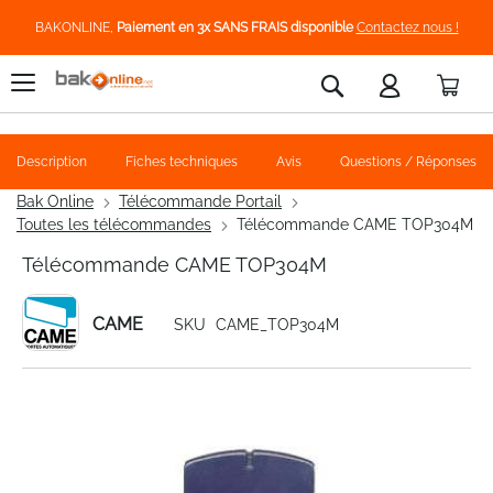
BAKONLINE,
Paiement en 3x SANS FRAIS disponible
Contactez nous !
Pani
Rechercher
Description
Fiches techniques
Avis
Questions / Réponses
Bak Online
Télécommande Portail
Toutes les télécommandes
Télécommande CAME TOP304M
Télécommande CAME TOP304M
CAME
SKU
CAME_TOP304M
Skip
to
the
end
of
the