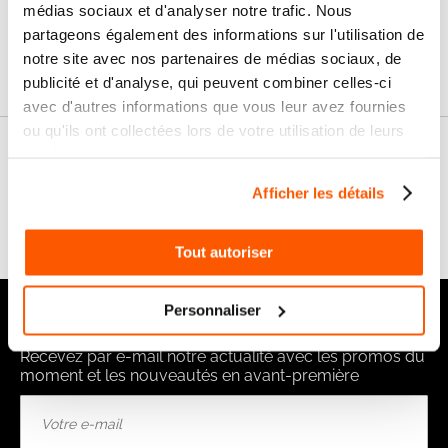
médias sociaux et d'analyser notre trafic. Nous
partageons également des informations sur l'utilisation de
Garanties
notre site avec nos partenaires de médias sociaux, de
publicité et d'analyse, qui peuvent combiner celles-ci
avec d'autres informations que vous leur avez fournies
ou qu'ils ont collectées lors de votre utilisation de leurs
services.
Nos conseils
Afficher les détails
FAQ
Tout autoriser
Personnaliser
Notre newsletter
Recevez par e-mail notre actualité avec les promos du
moment et les nouveautés en avant-première
Inscription
à
notre