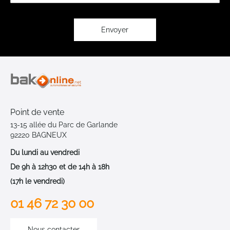
lettre
d’information
:
Envoyer
Point de vente
13-15 allée du Parc de Garlande
92220 BAGNEUX
Du lundi au vendredi
De 9h à 12h30 et de 14h à 18h
(17h le vendredi)
01 46 72 30 00
Nous contacter