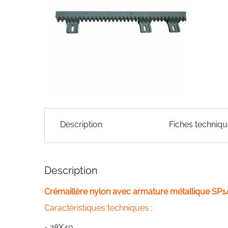
of
the
images
gallery
Skip
to
Description
Fiches techniq
the
beginning
of
the
Description
images
gallery
Crémaillère nylon avec armature métallique SP1
Caractéristiques techniques :
- 28X40