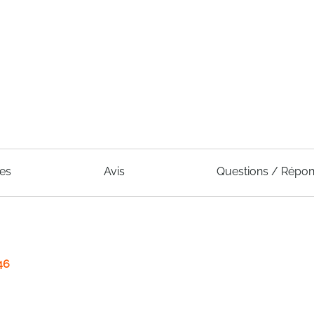
ues
Avis
Questions / Répo
46