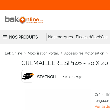
Nos marques
Pièces détachées
NOS PRODUITS
Bak Online
Motorisation Portail
Accessoires Motorisation
CREMAILLERE SP146 - 20 X 20
STAGNOLI
SKU
SP146
Skip
Crémaillè
to
longueur 
the
Voir la d
end