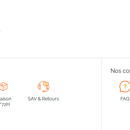
n
Nos co
raison
SAV & Retours
FAQ
/72H