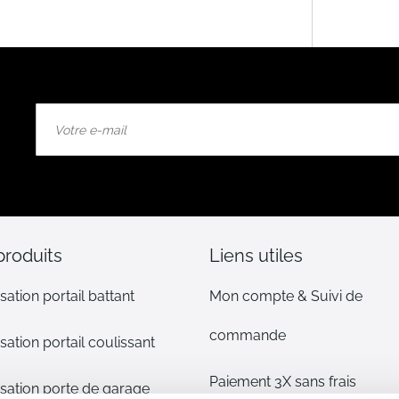
Inscription
à
notre
lettre
d’information
:
produits
Liens utiles
sation portail battant
Mon compte & Suivi de
commande
sation portail coulissant
Paiement 3X sans frais
sation porte de garage