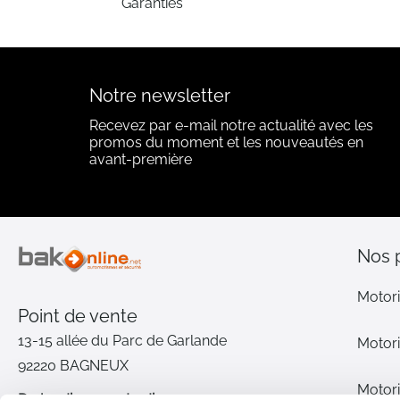
Garanties
Notre newsletter
Recevez par e-mail notre actualité avec les
promos du moment et les nouveautés en
avant-première
Nos 
Motori
Point de vente
13-15 allée du Parc de Garlande
Motori
92220 BAGNEUX
Motori
Du lundi au vendredi