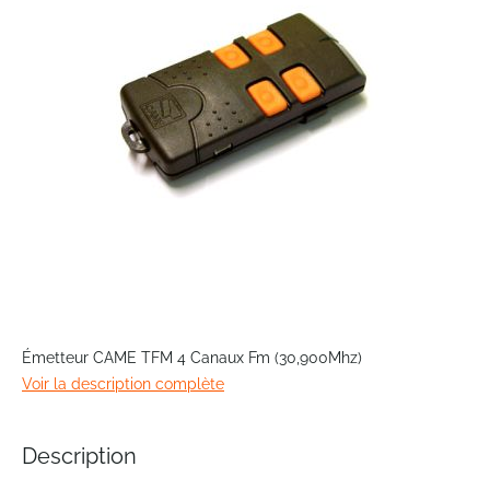
images
gallery
Skip
to
Émetteur CAME TFM 4 Canaux Fm (30,900Mhz)
the
Voir la description complète
beginning
of
the
Description
images
gallery