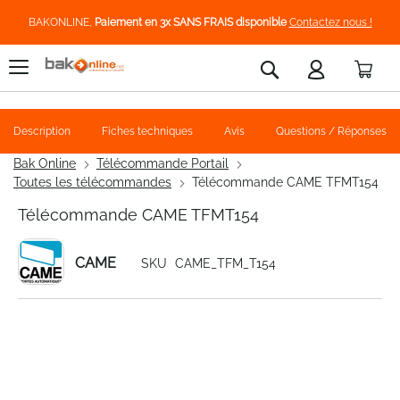
BAKONLINE,
Paiement en 3x SANS FRAIS disponible
Contactez nous !
Pani
Rechercher
Description
Fiches techniques
Avis
Questions / Réponses
Bak Online
Télécommande Portail
Toutes les télécommandes
Télécommande CAME TFMT154
Télécommande CAME TFMT154
CAME
SKU
CAME_TFM_T154
Skip
to
the
end
of
the