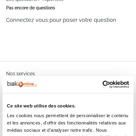
Pas encore de questions
Connectez vous pour poser votre question
Nos services
Paiement
Paiement en
100% sécurisé
3x sans frais
Ce site web utilise des cookies.
Livraison
SAV & Retours
24/72H
Les cookies nous permettent de personnaliser le contenu
et les annonces, d'offrir des fonctionnalités relatives aux
médias sociaux et d'analyser notre trafic. Nous
Garanties