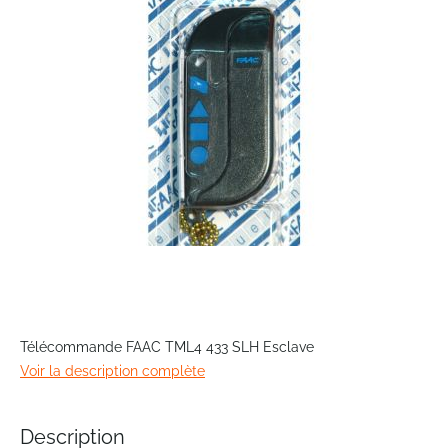
the
images
gallery
Skip
to
Télécommande FAAC TML4 433 SLH Esclave
the
Voir la description complète
beginning
of
the
Description
images