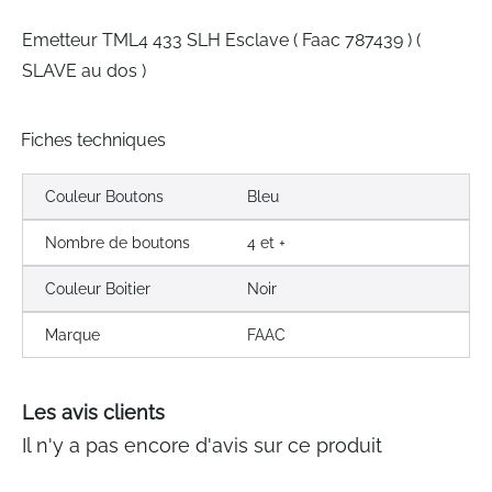
gallery
Emetteur TML4 433 SLH Esclave ( Faac 787439 ) (
SLAVE au dos )
Fiches techniques
Couleur Boutons
Bleu
Nombre de boutons
4 et +
Couleur Boitier
Noir
Marque
FAAC
Les avis clients
Il n'y a pas encore d'avis sur ce produit