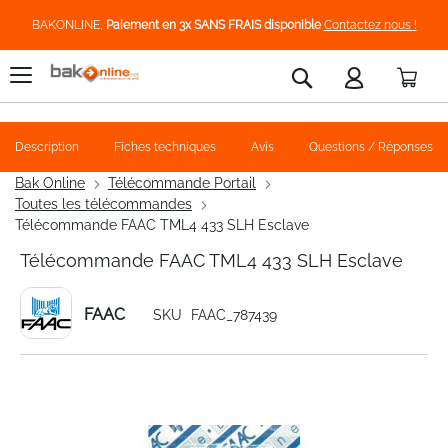
BAKONLINE,
Paiement en 3x SANS FRAIS disponible
Contactez nous !
Pani
Rechercher
Description
Fiches techniques
Avis
Questions / Réponses
Bak Online
Télécommande Portail
Toutes les télécommandes
Télécommande FAAC TML4 433 SLH Esclave
Télécommande FAAC TML4 433 SLH Esclave
FAAC
SKU
FAAC_787439
Skip
to
the
end
of