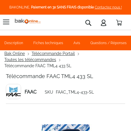
BAKONLINE,
Paiement en 3x SANS FRAIS disponible
Contactez nous !
Pani
Rechercher
Description
Fiches techniques
Avis
Questions / Réponses
Bak Online
Télécommande Portail
Toutes les télécommandes
Télécommande FAAC TML4 433 SL
Télécommande FAAC TML4 433 SL
FAAC
SKU
FAAC_TML4-433-SL
Skip
to
the
end
of