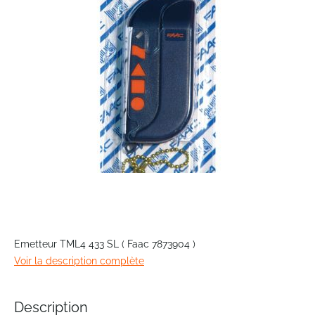
the
images
gallery
Skip
to
Emetteur TML4 433 SL ( Faac 7873904 )
the
Voir la description complète
beginning
of
the
Description
images