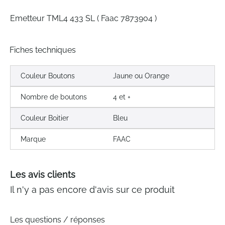
gallery
Emetteur TML4 433 SL ( Faac 7873904 )
Fiches techniques
Couleur Boutons
Jaune ou Orange
Nombre de boutons
4 et +
Couleur Boitier
Bleu
Marque
FAAC
Les avis clients
Il n'y a pas encore d'avis sur ce produit
Les questions / réponses