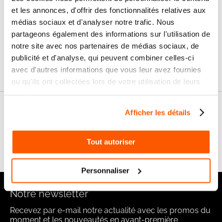
et les annonces, d'offrir des fonctionnalités relatives aux
Livraison
médias sociaux et d'analyser notre trafic. Nous
SAV & Retours
24/72H
partageons également des informations sur l'utilisation de
notre site avec nos partenaires de médias sociaux, de
Garanties
publicité et d'analyse, qui peuvent combiner celles-ci
avec d'autres informations que vous leur avez fournies
ou qu'ils ont collectées lors de votre utilisation de leurs
services.
Nos conseils
Afficher les détails
FAQ
Tout autoriser
Personnaliser
Notre newsletter
Recevez par e-mail notre actualité avec les promos du
moment et les nouveautés en avant-première