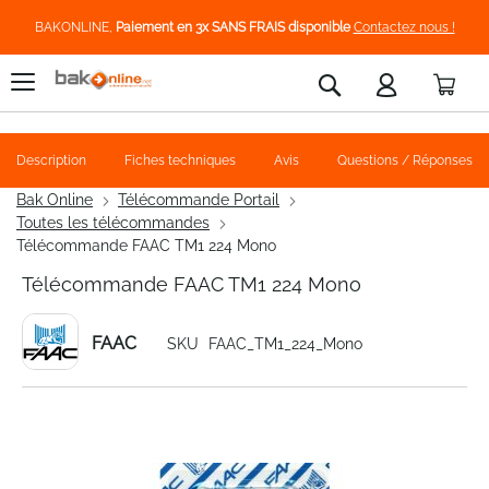
BAKONLINE,
Paiement en 3x SANS FRAIS disponible
Contactez nous !
Pani
Rechercher
Description
Fiches techniques
Avis
Questions / Réponses
Bak Online
Télécommande Portail
Toutes les télécommandes
Télécommande FAAC TM1 224 Mono
Télécommande FAAC TM1 224 Mono
FAAC
SKU
FAAC_TM1_224_Mono
Skip
to
the
end
of