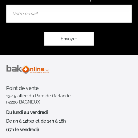
Inscription
à
notre
lettre
d’information
:
Envoyer
Point de vente
13-15 allée du Parc de Garlande
92220 BAGNEUX
Du lundi au vendredi
De 9h à 12h30 et de 14h à 18h
(17h le vendredi)