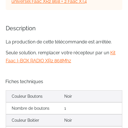
universel Faac XR2 868 + 2 Faac XT4
gallery
Description
La production de cette télécommande est arrêtée.
Seule solution, remplacer votre récepteur par un
Kit
Faac I-BOX RADIO XR2 868Mhz
Fiches techniques
Couleur Boutons
Noir
Nombre de boutons
1
Couleur Boitier
Noir