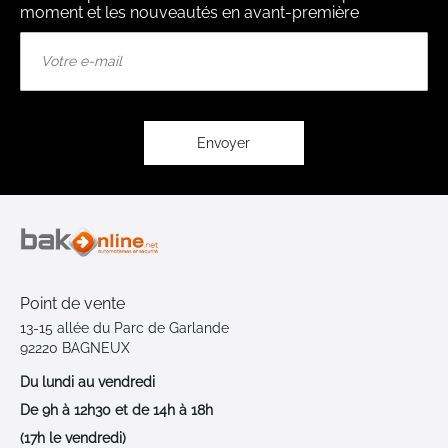
moment et les nouveautés en avant-première
Inscription
à
notre
lettre
d’information
:
Envoyer
Point de vente
13-15 allée du Parc de Garlande
92220 BAGNEUX
Du lundi au vendredi
De 9h à 12h30 et de 14h à 18h
(17h le vendredi)