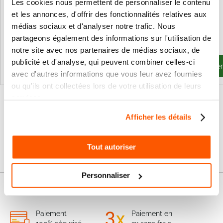
Les cookies nous permettent de personnaliser le contenu
et les annonces, d'offrir des fonctionnalités relatives aux
85,71 €
67,44 €
médias sociaux et d'analyser notre trafic. Nous
102,85 €
Prix
36,72 €
partageons également des informations sur l'utilisation de
Spécial
44,06 €
notre site avec nos partenaires de médias sociaux, de
publicité et d'analyse, qui peuvent combiner celles-ci
Ajouter au panier
Ajouter au panie
avec d'autres informations que vous leur avez fournies
ou qu'ils ont collectées lors de votre utilisation de leurs
services.
Afficher les détails
Tout autoriser
Personnaliser
Nos services
Paiement
Paiement en