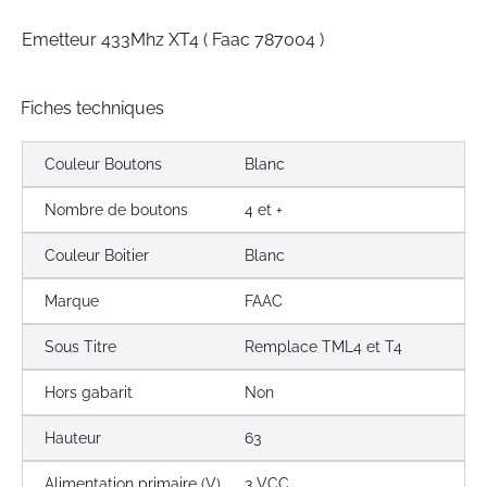
gallery
Emetteur 433Mhz XT4 ( Faac 787004 )
Fiches techniques
Couleur Boutons
Blanc
Nombre de boutons
4 et +
Couleur Boitier
Blanc
Marque
FAAC
Sous Titre
Remplace TML4 et T4
Hors gabarit
Non
Hauteur
63
Alimentation primaire (V)
3 VCC