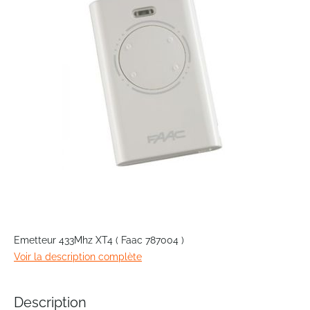
the
images
gallery
Skip
to
Emetteur 433Mhz XT4 ( Faac 787004 )
the
Voir la description complète
beginning
of
the
Description
images