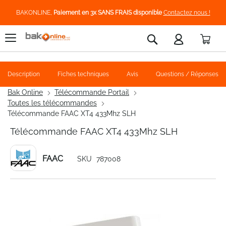
BAKONLINE,
Paiement en 3x SANS FRAIS disponible
Contactez nous !
Pani
Rechercher
Description
Fiches techniques
Avis
Questions / Réponses
Bak Online
Télécommande Portail
Toutes les télécommandes
Télécommande FAAC XT4 433Mhz SLH
Télécommande FAAC XT4 433Mhz SLH
FAAC
SKU
787008
Skip
to
the
end
of