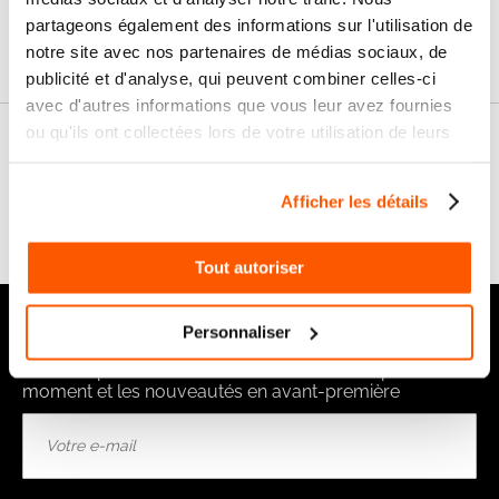
partageons également des informations sur l'utilisation de
Garanties
notre site avec nos partenaires de médias sociaux, de
publicité et d'analyse, qui peuvent combiner celles-ci
avec d'autres informations que vous leur avez fournies
ou qu'ils ont collectées lors de votre utilisation de leurs
Nos conseils
services.
Afficher les détails
FAQ
Tout autoriser
Notre newsletter
Personnaliser
Recevez par e-mail notre actualité avec les promos du
moment et les nouveautés en avant-première
Inscription
à
notre
lettre