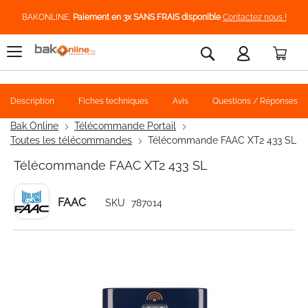
BAKONLINE,
Paiement en 3x SANS FRAIS disponible
Contactez nous !
Pani
Rechercher
Description
Fiches techniques
Avis
Questions / Réponses
Bak Online
Télécommande Portail
Toutes les télécommandes
Télécommande FAAC XT2 433 SL
Télécommande FAAC XT2 433 SL
FAAC
SKU
787014
Skip
to
the
end
of
the