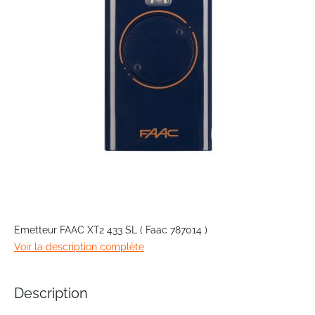
images
gallery
Skip
to
Emetteur FAAC XT2 433 SL ( Faac 787014 )
the
Voir la description complète
beginning
of
the
Description
images
gallery