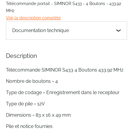
to
Télécommande portail - SIMINOR S433 - 4 Boutons - 433.92
the
MHz
beginning
Voir la description complète
of
the
Documentation technique
images
gallery
Description
Télécommande SIMINOR S433 4 Boutons 433.92 MHz
Nombre de boutons = 4
Type de codage = Enregistrement dans le recepteur
Type de pile = 12V
Dimensions = 83 x 16 x 49 mm
Pile et notice fournies