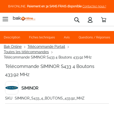
BAKONLINE,
Paiement en 3x SANS FRAIS disponible
Contactez nous !
Pani
Rechercher
Description
Fiches techniques
Avis
Questions / Réponses
Bak Online
Télécommande Portail
Toutes les télécommandes
Télécommande SIMINOR S433 4 Boutons 433.92 MHz
Télécommande SIMINOR S433 4 Boutons
433.92 MHz
SIMINOR
SKU
SIMINOR_S433_4_BOUTONS_433.92_MHZ
Skip
to