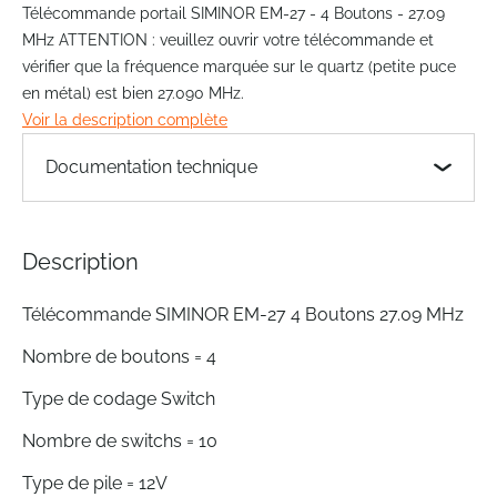
to
Télécommande portail SIMINOR EM-27 - 4 Boutons - 27.09
the
MHz ATTENTION : veuillez ouvrir votre télécommande et
beginning
vérifier que la fréquence marquée sur le quartz (petite puce
of
en métal) est bien 27.090 MHz.
the
Voir la description complète
images
gallery
Documentation technique
Description
Télécommande SIMINOR EM-27 4 Boutons 27.09 MHz
Nombre de boutons = 4
Type de codage Switch
Nombre de switchs = 10
Type de pile = 12V