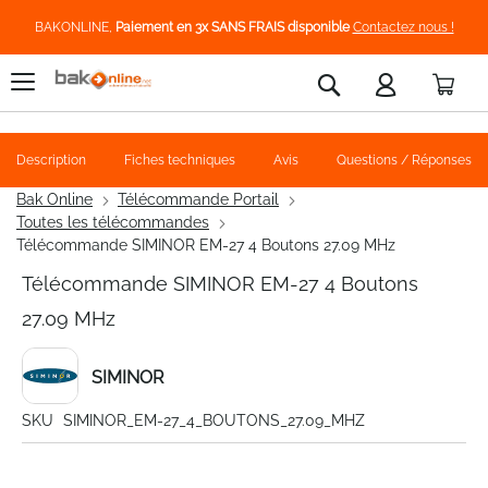
BAKONLINE,
Paiement en 3x SANS FRAIS disponible
Contactez nous !
Pani
Rechercher
Description
Fiches techniques
Avis
Questions / Réponses
Bak Online
Télécommande Portail
Toutes les télécommandes
Télécommande SIMINOR EM-27 4 Boutons 27.09 MHz
Télécommande SIMINOR EM-27 4 Boutons
27.09 MHz
SIMINOR
SKU
SIMINOR_EM-27_4_BOUTONS_27.09_MHZ
Skip
to