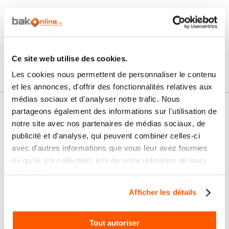
Les questions / réponses
Pas encore de questions
Connectez vous pour poser votre question
Ce site web utilise des cookies.
Les cookies nous permettent de personnaliser le contenu
et les annonces, d'offrir des fonctionnalités relatives aux
médias sociaux et d'analyser notre trafic. Nous
partageons également des informations sur l'utilisation de
Nos services
notre site avec nos partenaires de médias sociaux, de
Paiement
Paiement en
publicité et d'analyse, qui peuvent combiner celles-ci
100% sécurisé
3x sans frais
avec d'autres informations que vous leur avez fournies
ou qu'ils ont collectées lors de votre utilisation de leurs
Livraison
services.
SAV & Retours
24/72H
Afficher les détails
Garanties
Tout autoriser