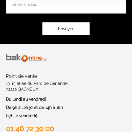
à
notre
lettre
d’information
:
Envoyer
Point de vente
13-15 allée du Parc de Garlande
92220 BAGNEUX
Du lundi au vendredi
De 9h à 12h30 et de 14h à 18h
(17h le vendredi)
01 46 72 30 00