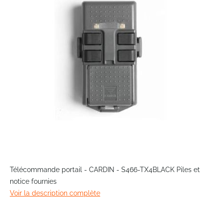
the
images
gallery
Skip
to
Télécommande portail - CARDIN - S466-TX4BLACK Piles et
the
notice fournies
beginning
Voir la description complète
of
the
images