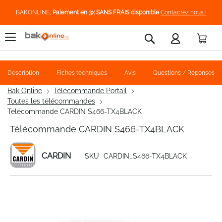
BAKONLINE,
Paiement en 3x SANS FRAIS disponible
Contactez nous !
Pani
Rechercher
Description
Fiches techniques
Avis
Questions / Réponses
Bak Online
Télécommande Portail
Toutes les télécommandes
Télécommande CARDIN S466-TX4BLACK
Télécommande CARDIN S466-TX4BLACK
CARDIN
SKU
CARDIN_S466-TX4BLACK
Skip
to
the
end
of