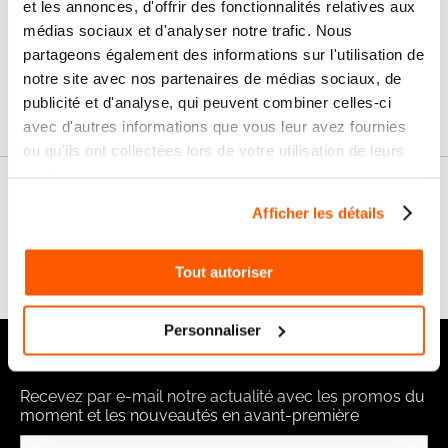
et les annonces, d'offrir des fonctionnalités relatives aux
Livraison
SAV & Retours
24/72H
médias sociaux et d'analyser notre trafic. Nous
partageons également des informations sur l'utilisation de
notre site avec nos partenaires de médias sociaux, de
Garanties
publicité et d'analyse, qui peuvent combiner celles-ci
avec d'autres informations que vous leur avez fournies
ou qu'ils ont collectées lors de votre utilisation de leurs
services.
Nos conseils
Afficher les détails
FAQ
Tout autoriser
Personnaliser
Notre newsletter
Recevez par e-mail notre actualité avec les promos du
moment et les nouveautés en avant-première
Inscription