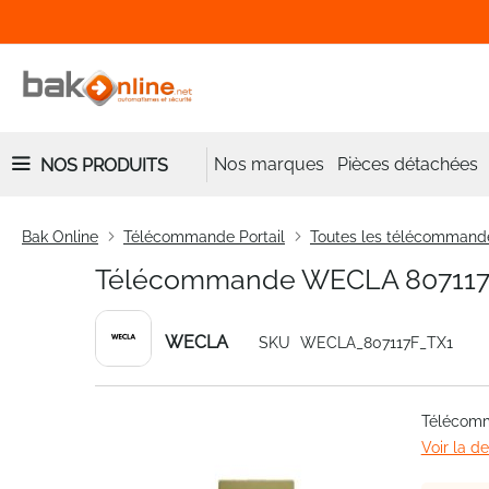
Nos marques
Pièces détachées
NOS PRODUITS
Bak Online
Télécommande Portail
Toutes les télécommand
Télécommande WECLA 807117
WECLA
SKU
WECLA_807117F_TX1
Skip
Télécom
to
Voir la d
the
end