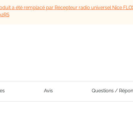
oduit a été remplacé par Récepteur radio universel Nice FL
lo2RS
ues
Avis
Questions / Répo