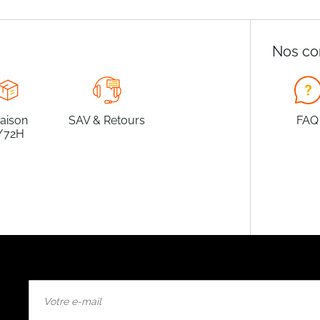
Nos co
raison
SAV & Retours
FAQ
/72H
Inscription
à