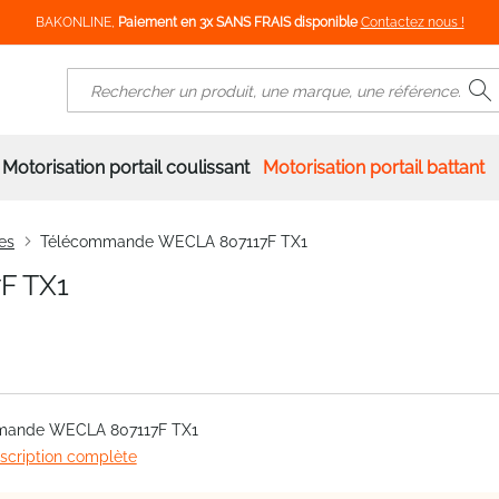
BAKONLINE,
Paiement en 3x SANS FRAIS disponible
Contactez nous !
R
Rechercher
Motorisation portail coulissant
Motorisation portail battant
es
Télécommande WECLA 807117F TX1
F TX1
mande WECLA 807117F TX1
escription complète