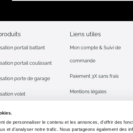
notre
lettre
d’information
:
produits
Liens utiles
sation portail battant
Mon compte & Suivi de
commande
sation portail coulissant
Paiement 3X sans frais
sation porte de garage
Mentions légales
sation volet
CGV
s détachées
okies.
t de personnaliser le contenu et les annonces, d'offrir des fonct
Plan du site
phone/alarme maison
ux et d'analyser notre trafic. Nous partageons également des in