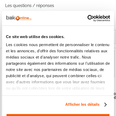
Les questions / réponses
Pas encore de questions
Connectez vous pour poser votre question
Ce site web utilise des cookies.
Produits complémentaires
Les cookies nous permettent de personnaliser le contenu
et les annonces, d'offrir des fonctionnalités relatives aux
médias sociaux et d'analyser notre trafic. Nous
partageons également des informations sur l'utilisation de
notre site avec nos partenaires de médias sociaux, de
publicité et d'analyse, qui peuvent combiner celles-ci
avec d'autres informations que vous leur avez fournies
ou qu'ils ont collectées lors de votre utilisation de leurs
Carte Radio embrochable en
Antenne de réceptio
services.
433,92Mhz ( CAME AF43S )
433,92Mhz CAME TO
Afficher les détails
39,58 €
35,07 €