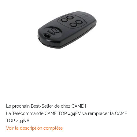
the
images
gallery
Skip
to
Le prochain Best-Seller de chez CAME !
the
La Télécommande CAME TOP 434EV va remplacer la CAME
beginning
TOP 434NA
of
Voir la description complète
the
images