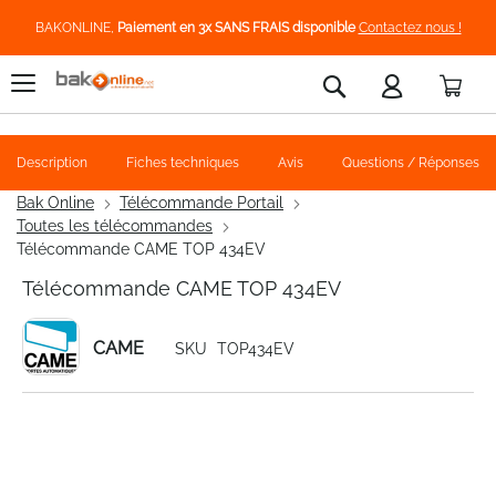
BAKONLINE,
Paiement en 3x SANS FRAIS disponible
Contactez nous !
Pani
Rechercher
Description
Fiches techniques
Avis
Questions / Réponses
Bak Online
Télécommande Portail
Toutes les télécommandes
Télécommande CAME TOP 434EV
Télécommande CAME TOP 434EV
CAME
SKU
TOP434EV
Skip
to
the
end
of