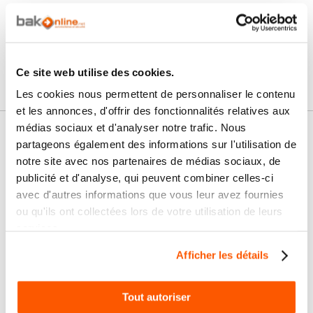
Connectez vous pour poser votre question
Ce site web utilise des cookies.
Les cookies nous permettent de personnaliser le contenu
et les annonces, d'offrir des fonctionnalités relatives aux
médias sociaux et d'analyser notre trafic. Nous
Nos services
partageons également des informations sur l'utilisation de
notre site avec nos partenaires de médias sociaux, de
Paiement
Paiement en
publicité et d'analyse, qui peuvent combiner celles-ci
100% sécurisé
3x sans frais
avec d'autres informations que vous leur avez fournies
ou qu'ils ont collectées lors de votre utilisation de leurs
Livraison
SAV & Retours
services.
24/72H
Afficher les détails
Garanties
Tout autoriser