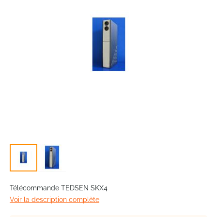
images
gallery
Skip
to
Télécommande TEDSEN SKX4
the
Voir la description complète
beginning
of