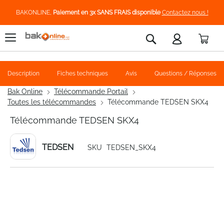
BAKONLINE,
Paiement en 3x SANS FRAIS disponible
Contactez nous !
Pani
Rechercher
Description
Fiches techniques
Avis
Questions / Réponses
Bak Online
Télécommande Portail
Toutes les télécommandes
Télécommande TEDSEN SKX4
Télécommande TEDSEN SKX4
TEDSEN
SKU
TEDSEN_SKX4
Skip
to
the
end
of
the