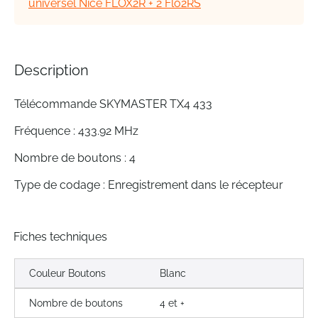
universel Nice FLOX2R + 2 Flo2RS
gallery
Description
Télécommande SKYMASTER TX4 433
Fréquence : 433.92 MHz
Nombre de boutons : 4
Type de codage : Enregistrement dans le récepteur
Fiches techniques
Couleur Boutons
Blanc
Nombre de boutons
4 et +