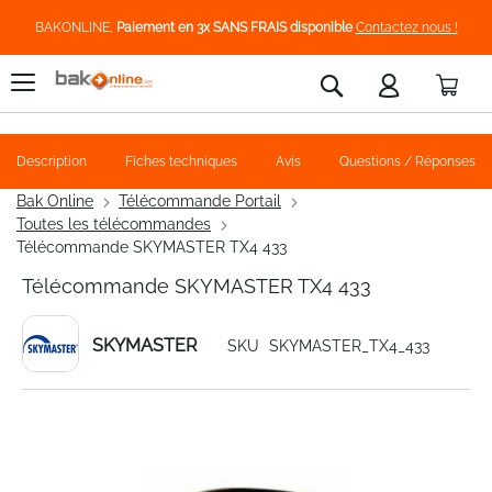
BAKONLINE,
Paiement en 3x SANS FRAIS disponible
Contactez nous !
Pani
Rechercher
Description
Fiches techniques
Avis
Questions / Réponses
Bak Online
Télécommande Portail
Toutes les télécommandes
Télécommande SKYMASTER TX4 433
Télécommande SKYMASTER TX4 433
SKYMASTER
SKU
SKYMASTER_TX4_433
Skip
to
the
end
of