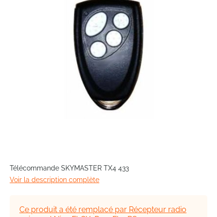
the
images
gallery
Skip
to
Télécommande SKYMASTER TX4 433
the
Voir la description complète
beginning
of
the
Ce produit a été remplacé par Récepteur radio
images