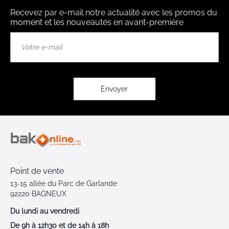
Recevez par e-mail notre actualité avec les promos du
moment et les nouveautés en avant-première
Inscription
à
notre
lettre
d’information
:
Envoyer
Point de vente
13-15 allée du Parc de Garlande
92220 BAGNEUX
Du lundi au vendredi
De 9h à 12h30 et de 14h à 18h