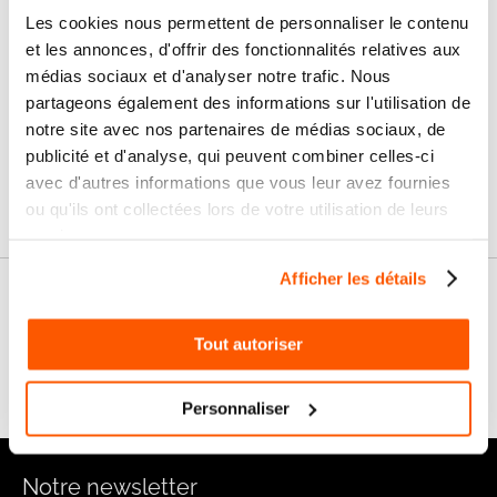
Paiement
Paiement en
Les cookies nous permettent de personnaliser le contenu
100% sécurisé
3x sans frais
et les annonces, d'offrir des fonctionnalités relatives aux
médias sociaux et d'analyser notre trafic. Nous
Livraison
partageons également des informations sur l'utilisation de
SAV & Retours
24/72H
notre site avec nos partenaires de médias sociaux, de
publicité et d'analyse, qui peuvent combiner celles-ci
Garanties
avec d'autres informations que vous leur avez fournies
ou qu'ils ont collectées lors de votre utilisation de leurs
services.
Afficher les détails
Nos conseils
Tout autoriser
FAQ
Personnaliser
Notre newsletter