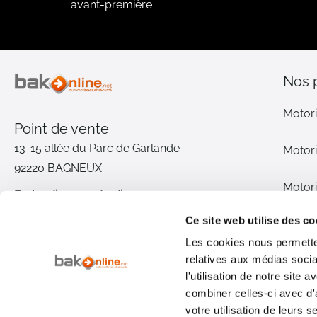
avant-première
Nos 
Motori
Point de vente
13-15 allée du Parc de Garlande
Motori
92220 BAGNEUX
Motori
Du lundi au vendredi
De 9h à 12h30 et de 14h à 18h
Ce site web utilise des co
Motori
(17h le vendredi)
Les cookies nous permetten
relatives aux médias socia
Pièce
01 46 72 30 00
l'utilisation de notre site
combiner celles-ci avec d'
Inter
Nous contacter
votre utilisation de leurs s