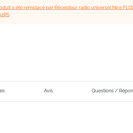
oduit a été remplacé par Récepteur radio universel Nice FL
lo2RS
ues
Avis
Questions / Répo