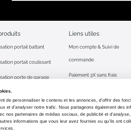
notre
lettre
d’information
:
produits
Liens utiles
sation portail battant
Mon compte & Suivi de
commande
sation portail coulissant
Paiement 3X sans frais
sation porte de garage
Mentions légales
okies.
sation volet
t de personnaliser le contenu et les annonces, d'offrir des fonct
CGV
ux et d'analyser notre trafic. Nous partageons également des in
s détachées
 avec nos partenaires de médias sociaux, de publicité et d'analyse
Plan du site
autres informations que vous leur avez fournies ou qu'ils ont col
phone/alarme maison
ervices.