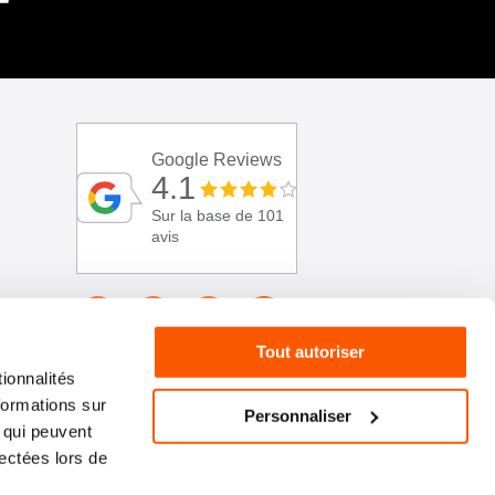
Google Reviews
4.1
Sur la base de 101
avis
Tout autoriser
ionnalités
formations sur
Personnaliser
, qui peuvent
lectées lors de
01 46 72 30 00