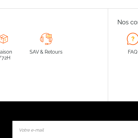
Nos co
raison
SAV & Retours
FAQ
/72H
Inscription
à