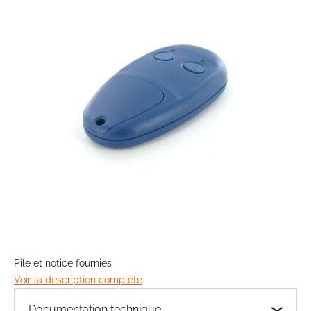
end
of
the
images
gallery
Skip
to
Pile et notice fournies
the
Voir la description complète
beginning
of
Documentation technique