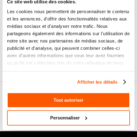
Nos services
Ce site web utilise des cookies.
Les cookies nous permettent de personnaliser le contenu
Paiement
Paiement en
et les annonces, d'offrir des fonctionnalités relatives aux
100% sécurisé
3x sans frais
médias sociaux et d'analyser notre trafic. Nous
partageons également des informations sur l'utilisation de
Livraison
SAV & Retours
notre site avec nos partenaires de médias sociaux, de
24/72H
publicité et d'analyse, qui peuvent combiner celles-ci
avec d'autres informations que vous leur avez fournies
Garanties
ou qu'ils ont collectées lors de votre utilisation de leurs
services.
Afficher les détails
Nos conseils
Tout autoriser
FAQ
Personnaliser