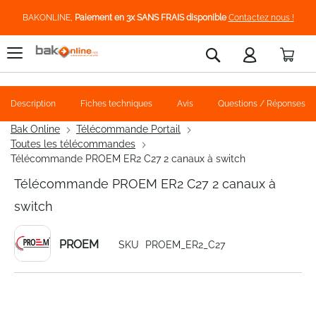
BAKONLINE,
Paiement en 3x SANS FRAIS disponible
Contactez nous !
Pani
Rechercher
Description
Fiches techniques
Avis
Questions / Réponses
Bak Online
Télécommande Portail
Toutes les télécommandes
Télécommande PROEM ER2 C27 2 canaux à switch
Télécommande PROEM ER2 C27 2 canaux à
switch
PROEM
SKU
PROEM_ER2_C27
Skip
to
the