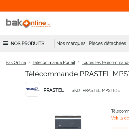
Nos marques
Pièces détachées
NOS PRODUITS
Bak Online
Télécommande Portail
Toutes les télécommand
Télécommande PRASTEL MPS
PRASTEL
SKU
PRASTEL-MPSTF2E
Skip
Télécom
to
Voir la d
the
end