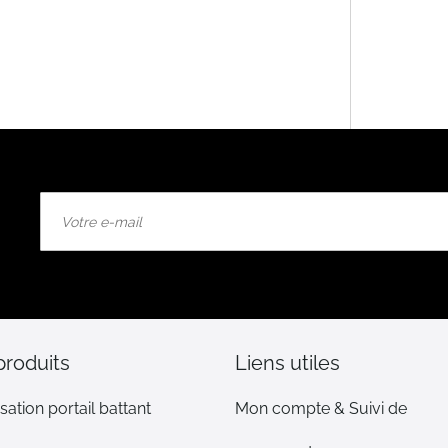
Inscription
à
notre
lettre
d’information
:
produits
Liens utiles
sation portail battant
Mon compte & Suivi de