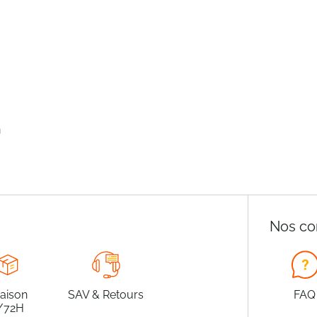
n
Nos co
raison
SAV & Retours
FAQ
/72H