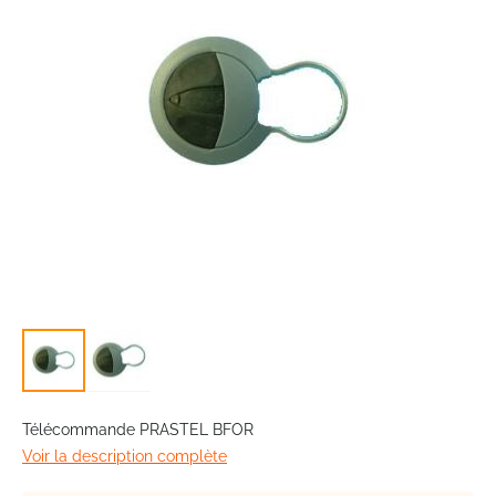
images
gallery
Skip
to
Télécommande PRASTEL BFOR
the
Voir la description complète
beginning
of