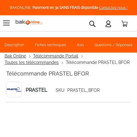
BAKONLINE,
Paiement en 3x SANS FRAIS disponible
Contactez nous !
Pani
Rechercher
Description
Fiches techniques
Avis
Questions / Réponses
Bak Online
Télécommande Portail
Toutes les télécommandes
Télécommande PRASTEL BFOR
Télécommande PRASTEL BFOR
PRASTEL
SKU
PRASTEL_BFOR
Skip
to
the
end
of
the