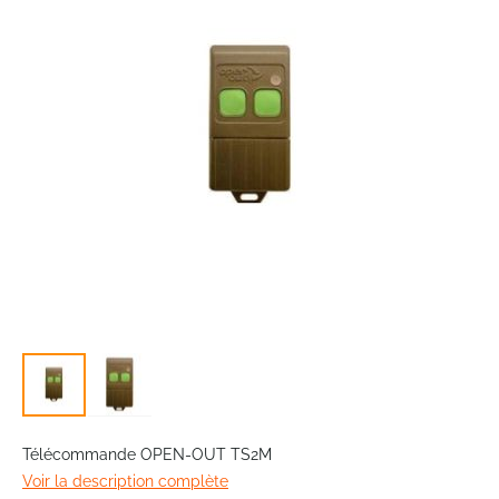
the
images
gallery
Skip
to
Télécommande OPEN-OUT TS2M
the
Voir la description complète
beginning