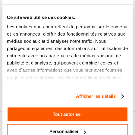
Ce site web utilise des cookies.
Les cookies nous permettent de personnaliser le contenu
Nos services
et les annonces, d'offrir des fonctionnalités relatives aux
médias sociaux et d'analyser notre trafic. Nous
Paiement
Paiement en
partageons également des informations sur l'utilisation de
100% sécurisé
3x sans frais
notre site avec nos partenaires de médias sociaux, de
publicité et d'analyse, qui peuvent combiner celles-ci
Livraison
SAV & Retours
avec d'autres informations que vous leur avez fournies
24/72H
ou qu'ils ont collectées lors de votre utilisation de leurs
services.
Garanties
Afficher les détails
Tout autoriser
Nos conseils
Personnaliser