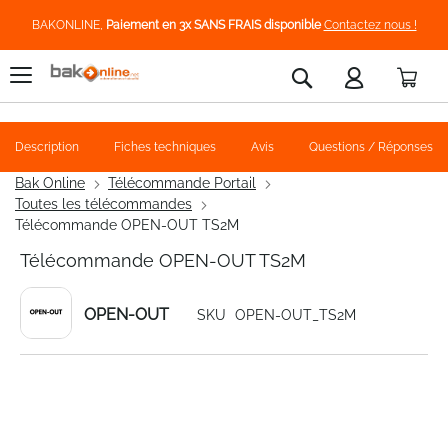
BAKONLINE,
Paiement en 3x SANS FRAIS disponible
Contactez nous !
Pani
Rechercher
Description
Fiches techniques
Avis
Questions / Réponses
Bak Online
Télécommande Portail
Toutes les télécommandes
Télécommande OPEN-OUT TS2M
Télécommande OPEN-OUT TS2M
OPEN-OUT
SKU
OPEN-OUT_TS2M
Skip
to
the
end
of