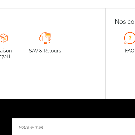
Nos co
raison
SAV & Retours
FAQ
/72H
Inscription
à