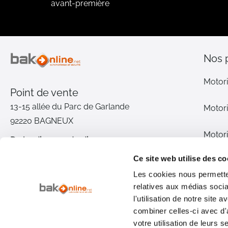
avant-première
Nos 
Motori
Point de vente
13-15 allée du Parc de Garlande
Motori
92220 BAGNEUX
Motori
Du lundi au vendredi
De 9h à 12h30 et de 14h à 18h
Ce site web utilise des co
Motori
(17h le vendredi)
Les cookies nous permetten
relatives aux médias socia
Pièce
01 46 72 30 00
l'utilisation de notre site
combiner celles-ci avec d'
Inter
Nous contacter
votre utilisation de leurs s