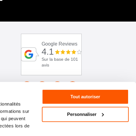
Google Reviews
4.1
Sur la base de 101
avis
Tout autoriser
ionnalités
formations sur
Personnaliser
, qui peuvent
lectées lors de
01 46 72 30 00