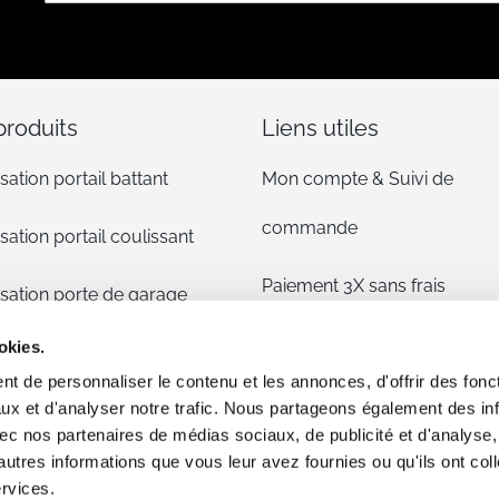
notre
lettre
d’information
:
produits
Liens utiles
sation portail battant
Mon compte & Suivi de
commande
sation portail coulissant
Paiement 3X sans frais
sation porte de garage
Mentions légales
okies.
sation volet
t de personnaliser le contenu et les annonces, d'offrir des fonct
CGV
ux et d'analyser notre trafic. Nous partageons également des in
s détachées
 avec nos partenaires de médias sociaux, de publicité et d'analyse
Plan du site
autres informations que vous leur avez fournies ou qu'ils ont col
phone/alarme maison
ervices.