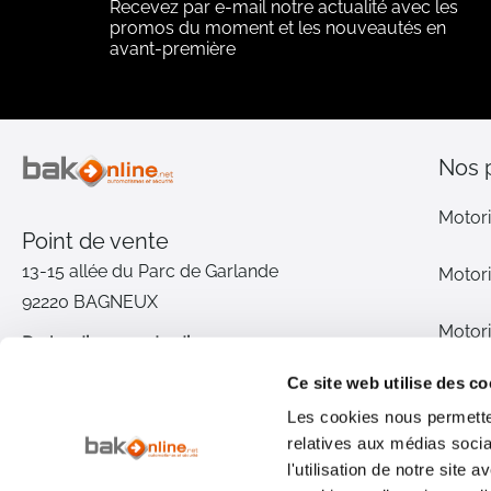
Recevez par e-mail notre actualité avec les
promos du moment et les nouveautés en
avant-première
Nos 
Motori
Point de vente
13-15 allée du Parc de Garlande
Motori
92220 BAGNEUX
Motori
Du lundi au vendredi
De 9h à 12h30 et de 14h à 18h
Ce site web utilise des co
Motori
(17h le vendredi)
Les cookies nous permetten
relatives aux médias socia
Pièce
01 46 72 30 00
l'utilisation de notre site