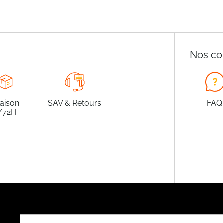
Nos co
raison
SAV & Retours
FAQ
/72H
Inscription