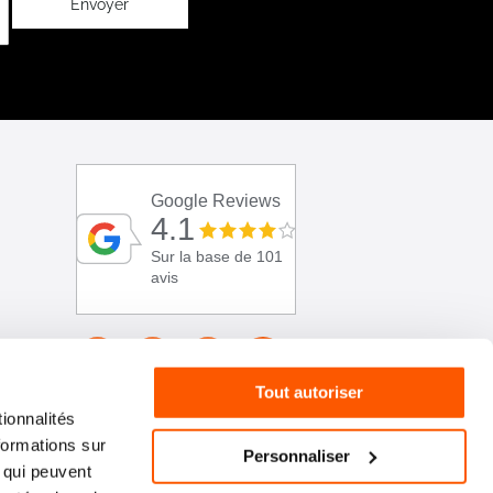
Envoyer
Google Reviews
4.1
Sur la base de 101
avis
Tout autoriser
ionnalités
formations sur
Personnaliser
, qui peuvent