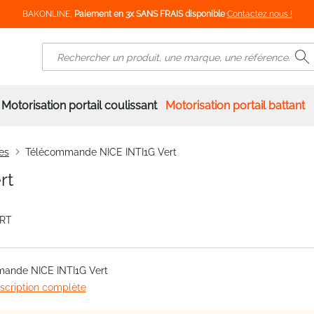
BAKONLINE,
Paiement en 3x SANS FRAIS disponible
Contactez nous !
R
Rechercher
Motorisation portail coulissant
Motorisation portail battant
es
Télécommande NICE INTI1G Vert
rt
ERT
ande NICE INTI1G Vert
escription complète