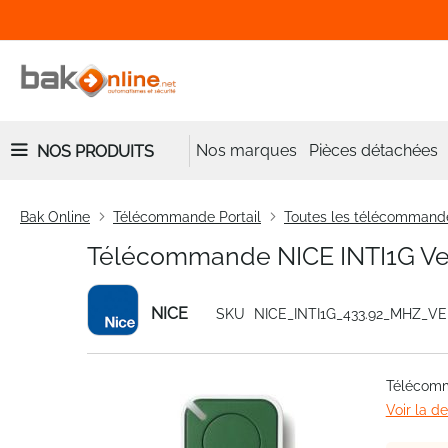
Nos marques
Pièces détachées
NOS PRODUITS
Bak Online
Télécommande Portail
Toutes les télécommand
Télécommande NICE INTI1G Ve
NICE
SKU
NICE_INTI1G_433.92_MHZ_V
Skip
Télécomm
to
Voir la d
the
end