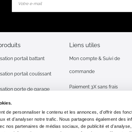
à
notre
lettre
d’information
:
produits
Liens utiles
sation portail battant
Mon compte & Suivi de
commande
sation portail coulissant
Paiement 3X sans frais
sation porte de garage
Mentions légales
okies.
sation volet
t de personnaliser le contenu et les annonces, d'offrir des fonct
CGV
ux et d'analyser notre trafic. Nous partageons également des in
s détachées
 avec nos partenaires de médias sociaux, de publicité et d'analyse