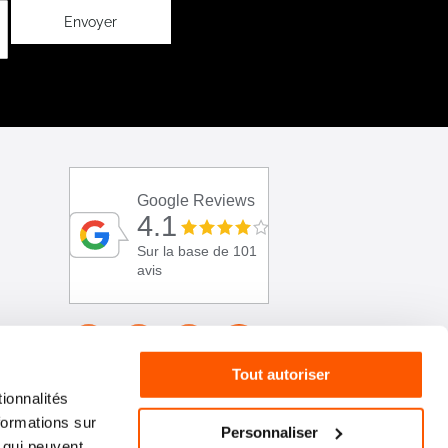
Envoyer
Google Reviews
4.1
Sur la base de 101
avis
Tout autoriser
ionnalités
formations sur
Personnaliser
, qui peuvent