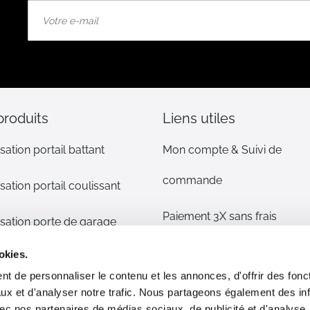
Inscription
à
notre
lettre
d’information
:
produits
Liens utiles
sation portail battant
Mon compte & Suivi de
commande
sation portail coulissant
Paiement 3X sans frais
sation porte de garage
Mentions légales
okies.
sation volet
t de personnaliser le contenu et les annonces, d'offrir des fonct
CGV
ux et d'analyser notre trafic. Nous partageons également des in
s détachées
 avec nos partenaires de médias sociaux, de publicité et d'analyse