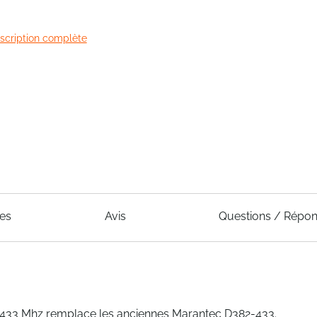
escription complète
ues
Avis
Questions / Répo
 433 Mhz remplace les anciennes Marantec D382-433.