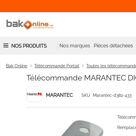
Nos marques
Pièces détachées
NOS PRODUITS
Bak Online
Télécommande Portail
Toutes les télécommand
Télécommande MARANTEC DIG
MARANTEC
SKU
Marantec-d382-433
Skip
Télécom
to
the
Remplace
end