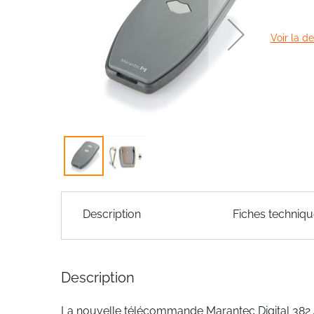
of
the
Voir la d
images
gallery
Skip
to
Description
Fiches techniq
the
beginning
of
the
Description
images
gallery
La nouvelle télécommande Marantec Digital 382