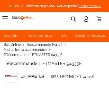
BAKONLINE,
Paiement en 3x SANS FRAIS disponible
Contactez nous !
Pani
Rechercher
Description
Fiches techniques
Avis
Questions / Réponses
Bak Online
Télécommande Portail
Toutes les télécommandes
Télécommande LIFTMASTER 94335E
Télécommande LIFTMASTER 94335E
LIFTMASTER
SKU
LIFTMASTER_94335E
Skip
to
the
end
of