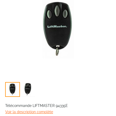
the
images
gallery
Skip
to
Télécommande LIFTMASTER 94335E
the
Voir la description complète
beginning