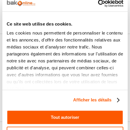
Ce site web utilise des cookies.
Les cookies nous permettent de personnaliser le contenu
et les annonces, d'offrir des fonctionnalités relatives aux
Nos services
médias sociaux et d'analyser notre trafic. Nous
partageons également des informations sur l'utilisation de
Paiement
Paiement en
notre site avec nos partenaires de médias sociaux, de
100% sécurisé
3x sans frais
publicité et d'analyse, qui peuvent combiner celles-ci
avec d'autres informations que vous leur avez fournies
Livraison
SAV & Retours
ou qu'ils ont collectées lors de votre utilisation de leurs
24/72H
services.
Afficher les détails
Garanties
Tout autoriser