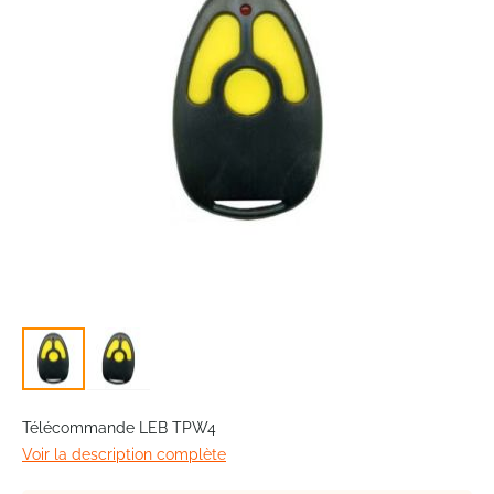
images
gallery
Skip
to
Télécommande LEB TPW4
the
Voir la description complète
beginning
of