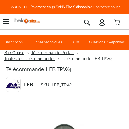
BAKONLINE,
Paiement en 3x SANS FRAIS disponible
Contactez nous !
Pani
Rechercher
Description
Fiches techniques
Avis
Questions / Réponses
Bak Online
Télécommande Portail
Toutes les télécommandes
Télécommande LEB TPW4
Télécommande LEB TPW4
LEB
SKU
LEB_TPW4
Skip
to
the
end
of
the