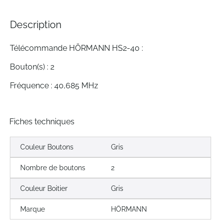
of
the
Description
images
gallery
Télécommande HÖRMANN HS2-40 :
Bouton(s) : 2
Fréquence : 40,685 MHz
Fiches techniques
Couleur Boutons
Gris
Nombre de boutons
2
Couleur Boitier
Gris
Marque
HÖRMANN