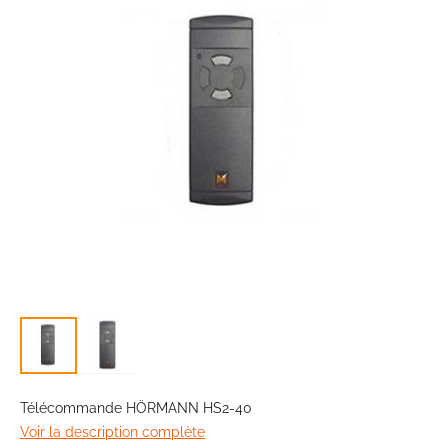
the
images
gallery
Skip
to
Télécommande HÖRMANN HS2-40
the
Voir la description complète
beginning