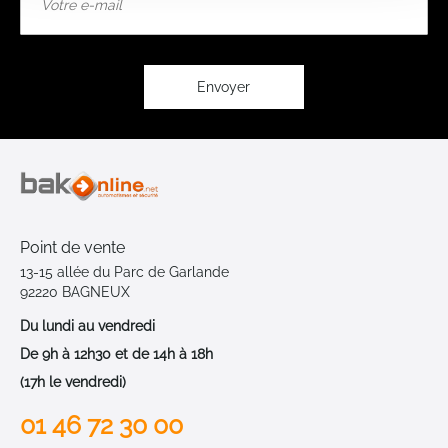
à
notre
lettre
d’information
:
Envoyer
Point de vente
13-15 allée du Parc de Garlande
92220 BAGNEUX
Du lundi au vendredi
De 9h à 12h30 et de 14h à 18h
(17h le vendredi)
01 46 72 30 00