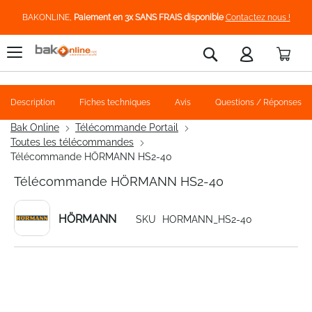
BAKONLINE,
Paiement en 3x SANS FRAIS disponible
Contactez nous !
Pani
Rechercher
Description
Fiches techniques
Avis
Questions / Réponses
Bak Online
Télécommande Portail
Toutes les télécommandes
Télécommande HÖRMANN HS2-40
Télécommande HÖRMANN HS2-40
HÖRMANN
SKU
HORMANN_HS2-40
Skip
to
the
end
of