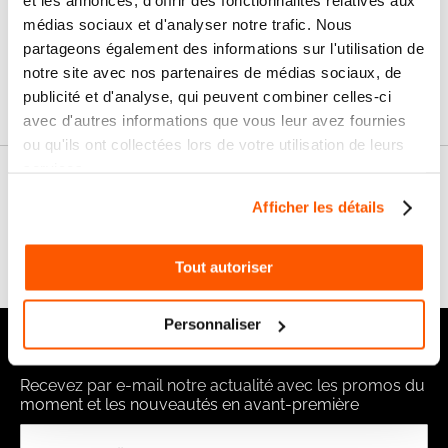
et les annonces, d'offrir des fonctionnalités relatives aux
SAV & Retours
24/72H
médias sociaux et d'analyser notre trafic. Nous
partageons également des informations sur l'utilisation de
notre site avec nos partenaires de médias sociaux, de
Garanties
publicité et d'analyse, qui peuvent combiner celles-ci
avec d'autres informations que vous leur avez fournies
ou qu'ils ont collectées lors de votre utilisation de leurs
services.
Nos conseils
Afficher les détails
FAQ
Tout autoriser
Personnaliser
Notre newsletter
Recevez par e-mail notre actualité avec les promos du
moment et les nouveautés en avant-première
Inscription