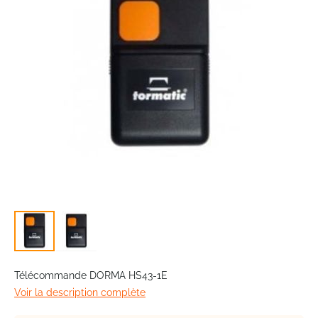
images
gallery
Skip
to
Télécommande DORMA HS43-1E
the
Voir la description complète
beginning
of