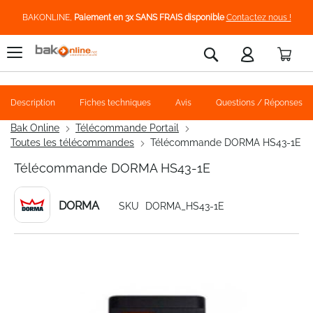
BAKONLINE,
Paiement en 3x SANS FRAIS disponible
Contactez nous !
Pani
Rechercher
Description
Fiches techniques
Avis
Questions / Réponses
Bak Online
Télécommande Portail
Toutes les télécommandes
Télécommande DORMA HS43-1E
Télécommande DORMA HS43-1E
DORMA
SKU
DORMA_HS43-1E
Skip
to
the
end
of
the