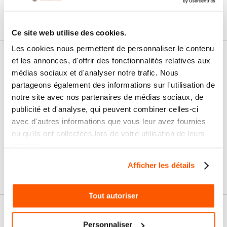
Ce site web utilise des cookies.
Les cookies nous permettent de personnaliser le contenu
et les annonces, d'offrir des fonctionnalités relatives aux
Nos services
médias sociaux et d'analyser notre trafic. Nous
Paiement
Paiement en
partageons également des informations sur l'utilisation de
100% sécurisé
3x sans frais
notre site avec nos partenaires de médias sociaux, de
publicité et d'analyse, qui peuvent combiner celles-ci
Livraison
avec d'autres informations que vous leur avez fournies
SAV & Retours
24/72H
ou qu'ils ont collectées lors de votre utilisation de leurs
services.
Garanties
Afficher les détails
Tout autoriser
Nos conseils
Personnaliser