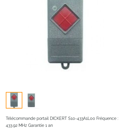
the
images
gallery
Skip
to
Télécommande portail DICKERT S10-433A1L00 Fréquence :
the
433.92 MHz Garantie 1 an
beginning