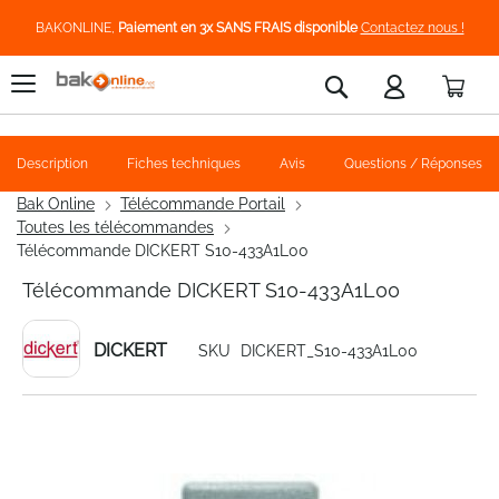
BAKONLINE,
Paiement en 3x SANS FRAIS disponible
Contactez nous !
Pani
Rechercher
Description
Fiches techniques
Avis
Questions / Réponses
Bak Online
Télécommande Portail
Toutes les télécommandes
Télécommande DICKERT S10-433A1L00
Télécommande DICKERT S10-433A1L00
DICKERT
SKU
DICKERT_S10-433A1L00
Skip
to
the
end
of