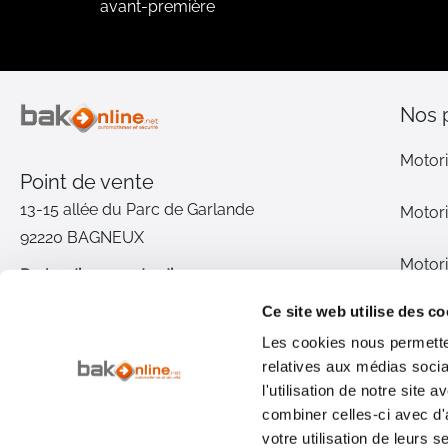
avant-première
Nos 
Motori
Point de vente
13-15 allée du Parc de Garlande
Motori
92220 BAGNEUX
Motori
Du lundi au vendredi
De 9h à 12h30 et de 14h à 18h
Ce site web utilise des co
Motori
(17h le vendredi)
Les cookies nous permetten
relatives aux médias socia
Pièce
01 46 72 30 00
l'utilisation de notre site
combiner celles-ci avec d'
Inter
Nous contacter
votre utilisation de leurs s