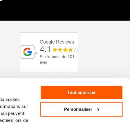
Google Reviews
4.1
Sur la base de 101
avis
Tout autoriser
ionnalités
formations sur
Personnaliser
, qui peuvent
lectées lors de
01 46 72 30 00