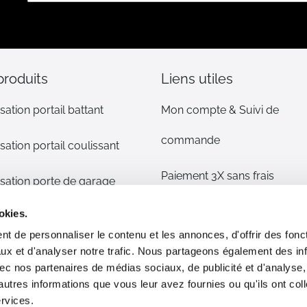
notre
lettre
d’information
:
produits
Liens utiles
sation portail battant
Mon compte & Suivi de
commande
sation portail coulissant
Paiement 3X sans frais
sation porte de garage
Mentions légales
okies.
sation volet
t de personnaliser le contenu et les annonces, d'offrir des fonct
CGV
ux et d'analyser notre trafic. Nous partageons également des in
s détachées
 avec nos partenaires de médias sociaux, de publicité et d'analyse
Plan du site
autres informations que vous leur avez fournies ou qu'ils ont col
phone/alarme maison
ervices.