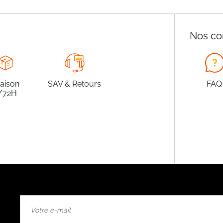
Nos co
raison
SAV & Retours
FAQ
/72H
Inscription
à