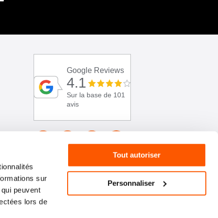
Google Reviews
4.1
Sur la base de 101
avis
Tout autoriser
ionnalités
formations sur
Personnaliser
, qui peuvent
lectées lors de
01 46 72 30 00