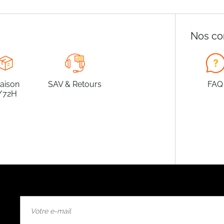
Nos co
raison
SAV & Retours
FAQ
/72H
Inscription
à