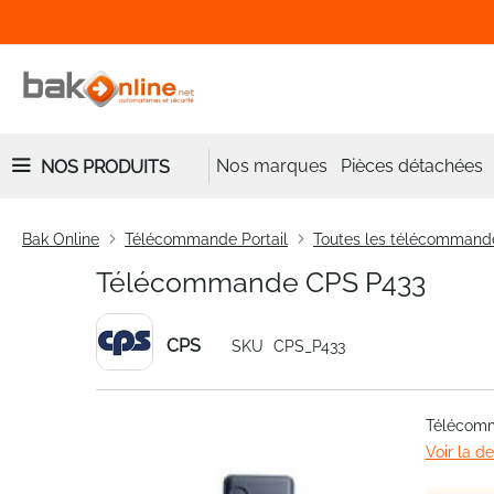
Nos marques
Pièces détachées
NOS PRODUITS
Bak Online
Télécommande Portail
Toutes les télécommand
Télécommande CPS P433
CPS
SKU
CPS_P433
Skip
Télécom
to
Voir la d
the
end