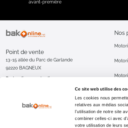
avant-première
Nos 
Motori
Point de vente
13-15 allée du Parc de Garlande
Motori
92220 BAGNEUX
Motori
Du lundi au vendredi
De 9h à 12h30 et de 14h à 18h
Ce site web utilise des co
Motori
(17h le vendredi)
Les cookies nous permetten
relatives aux médias socia
Pièce
01 46 72 30 00
l'utilisation de notre site
combiner celles-ci avec d'
Inter
Nous contacter
votre utilisation de leurs s