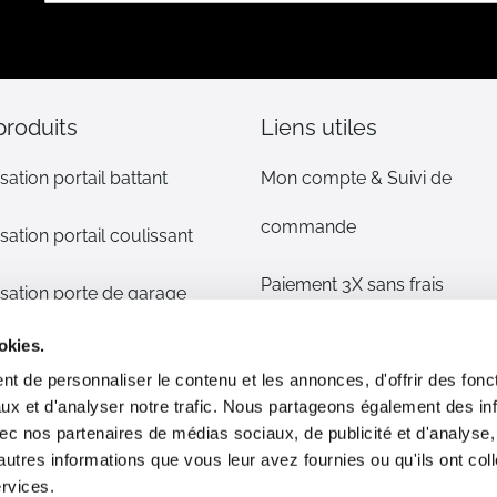
notre
lettre
d’information
:
produits
Liens utiles
sation portail battant
Mon compte & Suivi de
commande
sation portail coulissant
Paiement 3X sans frais
sation porte de garage
Mentions légales
okies.
sation volet
t de personnaliser le contenu et les annonces, d'offrir des fonct
CGV
ux et d'analyser notre trafic. Nous partageons également des in
s détachées
 avec nos partenaires de médias sociaux, de publicité et d'analyse
Plan du site
autres informations que vous leur avez fournies ou qu'ils ont col
phone/alarme maison
ervices.