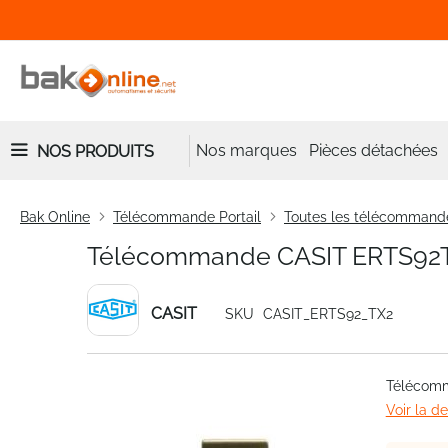
Nos marques
Pièces détachées
NOS PRODUITS
Bak Online
Télécommande Portail
Toutes les télécommand
Télécommande CASIT ERTS92
CASIT
SKU
CASIT_ERTS92_TX2
Skip
Télécom
to
Voir la d
the
end