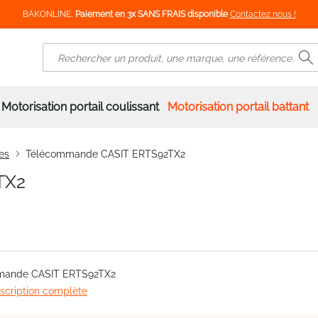
BAKONLINE,
Paiement en 3x SANS FRAIS disponible
Contactez nous !
R
Rechercher
Motorisation portail coulissant
Motorisation portail battant
es
Télécommande CASIT ERTS92TX2
TX2
mande CASIT ERTS92TX2
escription complète