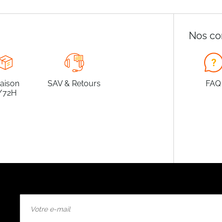
Nos co
raison
SAV & Retours
FAQ
/72H
Inscription
à