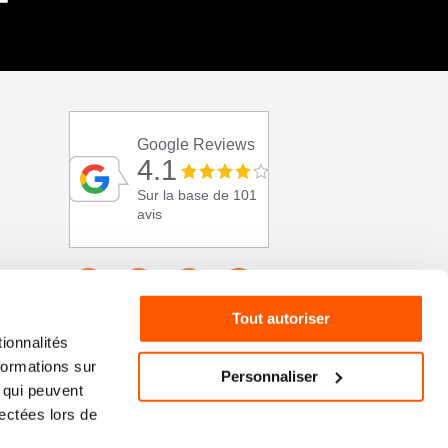
Google Reviews
4.1
Sur la base de 101
avis
Tout autoriser
ionnalités
formations sur
Personnaliser
, qui peuvent
lectées lors de
01 46 72 30 00