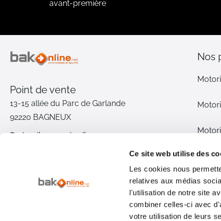
avant-première
Nos 
Motori
Point de vente
13-15 allée du Parc de Garlande
Motori
92220 BAGNEUX
Motori
Du lundi au vendredi
De 9h à 12h30 et de 14h à 18h
Ce site web utilise des co
Motori
(17h le vendredi)
Les cookies nous permetten
relatives aux médias socia
Pièce
01 46 72 30 00
l'utilisation de notre site
combiner celles-ci avec d'
Inter
Nous contacter
votre utilisation de leurs s