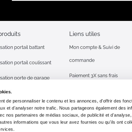
notre
lettre
d’information
:
produits
Liens utiles
sation portail battant
Mon compte & Suivi de
commande
sation portail coulissant
Paiement 3X sans frais
sation porte de garage
Mentions légales
okies.
sation volet
t de personnaliser le contenu et les annonces, d'offrir des fonct
CGV
ux et d'analyser notre trafic. Nous partageons également des in
s détachées
 avec nos partenaires de médias sociaux, de publicité et d'analyse
Plan du site
autres informations que vous leur avez fournies ou qu'ils ont col
phone/alarme maison
ervices.