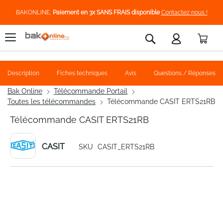
BAKONLINE,
Paiement en 3x SANS FRAIS disponible
Contactez nous !
Pani
Rechercher
Description
Fiches techniques
Avis
Questions / Réponses
Bak Online
Télécommande Portail
Toutes les télécommandes
Télécommande CASIT ERTS21RB
Télécommande CASIT ERTS21RB
CASIT
SKU
CASIT_ERTS21RB
Skip
to
the
end
of
the