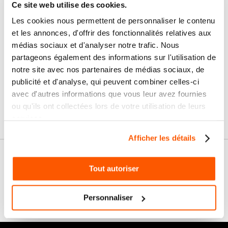
Ce site web utilise des cookies.
Nos services
Les cookies nous permettent de personnaliser le contenu
Paiement
Paiement en
et les annonces, d'offrir des fonctionnalités relatives aux
100% sécurisé
3x sans frais
médias sociaux et d'analyser notre trafic. Nous
partageons également des informations sur l'utilisation de
Livraison
SAV & Retours
notre site avec nos partenaires de médias sociaux, de
24/72H
publicité et d'analyse, qui peuvent combiner celles-ci
avec d'autres informations que vous leur avez fournies
Garanties
ou qu'ils ont collectées lors de votre utilisation de leurs
services.
Afficher les détails
Nos conseils
Tout autoriser
FAQ
Personnaliser