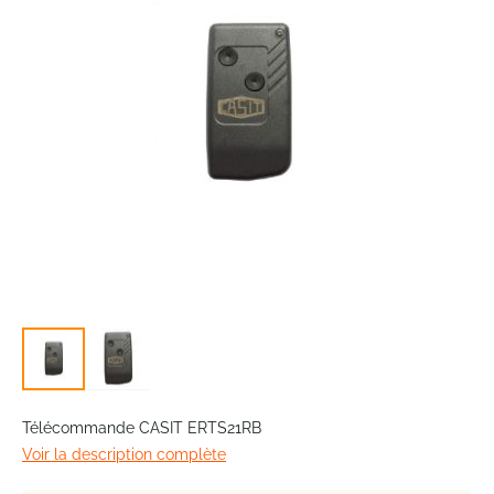
images
gallery
Skip
to
Télécommande CASIT ERTS21RB
the
Voir la description complète
beginning
of