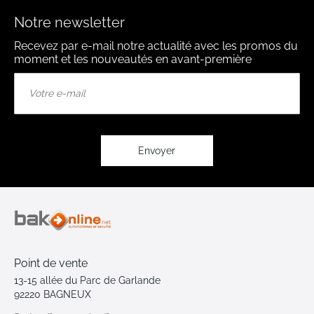
Notre newsletter
Recevez par e-mail notre actualité avec les promos du
moment et les nouveautés en avant-première
Inscription
à
notre
lettre
d’information
:
Envoyer
Point de vente
13-15 allée du Parc de Garlande
92220 BAGNEUX