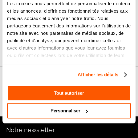
Les cookies nous permettent de personnaliser le contenu
100% sécurisé
3x sans frais
et les annonces, d'offrir des fonctionnalités relatives aux
médias sociaux et d'analyser notre trafic. Nous
Livraison
SAV & Retours
partageons également des informations sur l'utilisation de
24/72H
notre site avec nos partenaires de médias sociaux, de
publicité et d'analyse, qui peuvent combiner celles-ci
Garanties
avec d'autres informations que vous leur avez fournies
ou qu'ils ont collectées lors de votre utilisation de leurs
services.
Afficher les détails
Nos conseils
Tout autoriser
FAQ
Personnaliser
Notre newsletter