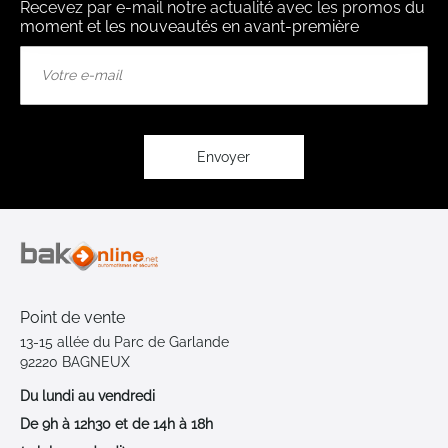
Recevez par e-mail notre actualité avec les promos du
moment et les nouveautés en avant-première
Inscription
à
notre
lettre
d’information
:
Envoyer
Point de vente
13-15 allée du Parc de Garlande
92220 BAGNEUX
Du lundi au vendredi
De 9h à 12h30 et de 14h à 18h