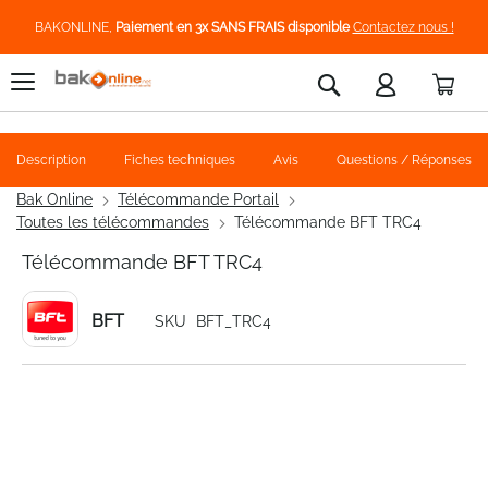
BAKONLINE,
Paiement en 3x SANS FRAIS disponible
Contactez nous !
Pani
Rechercher
Description
Fiches techniques
Avis
Questions / Réponses
Bak Online
Télécommande Portail
Toutes les télécommandes
Télécommande BFT TRC4
Télécommande BFT TRC4
BFT
SKU
BFT_TRC4
Skip
to
the
end
of
the