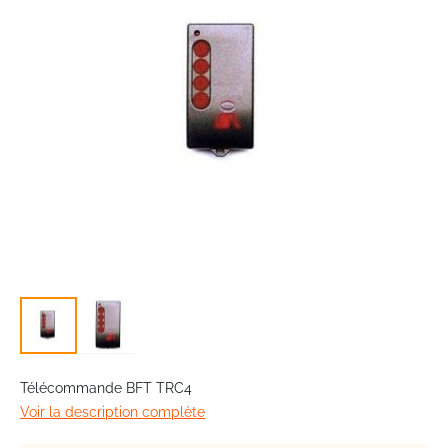
images
gallery
Skip
to
Télécommande BFT TRC4
the
Voir la description complète
beginning
of