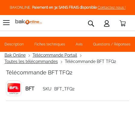
BAKONLINE,
Paiement en 3x SANS FRAIS disponible
Contactez nous !
Pani
Rechercher
Description
Fiches techniques
Avis
Questions / Réponses
Bak Online
Télécommande Portail
Toutes les télécommandes
Télécommande BFT TFQ2
Télécommande BFT TFQ2
BFT
SKU
BFT_TFQ2
Skip
to
the
end
of
the