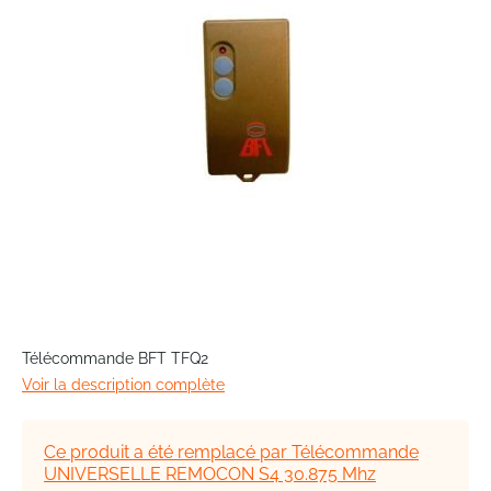
images
gallery
Skip
to
Télécommande BFT TFQ2
the
Voir la description complète
beginning
of
the
Ce produit a été remplacé par Télécommande
images
UNIVERSELLE REMOCON S4 30.875 Mhz
gallery