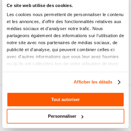
Ce site web utilise des cookies.
Nos services
Les cookies nous permettent de personnaliser le contenu
Paiement
Paiement en
et les annonces, d'offrir des fonctionnalités relatives aux
100% sécurisé
3x sans frais
médias sociaux et d'analyser notre trafic. Nous
partageons également des informations sur l'utilisation de
Livraison
notre site avec nos partenaires de médias sociaux, de
SAV & Retours
24/72H
publicité et d'analyse, qui peuvent combiner celles-ci
avec d'autres informations que vous leur avez fournies
ou qu'ils ont collectées lors de votre utilisation de leurs
Garanties
services.
Afficher les détails
Nos conseils
Tout autoriser
FAQ
Personnaliser